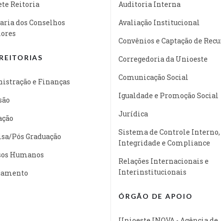
te Reitoria
Auditoria Interna
aria dos Conselhos
Avaliação Institucional
iores
Convênios e Captação de Recu
REITORIAS
Corregedoria da Unioeste
Comunicação Social
istração e Finanças
Igualdade e Promoção Social
são
Jurídica
ação
Sistema de Controle Interno,
isa/Pós Graduação
Integridade e Compliance
sos Humanos
Relações Internacionais e
Interinstitucionais
jamento
ÓRGÃO DE APOIO
Unioeste INOVA - Agência de