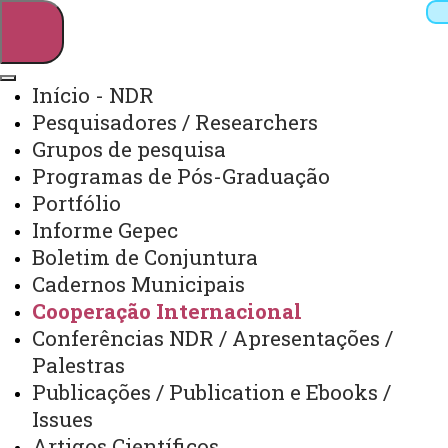
Início - NDR
Pesquisadores / Researchers
Pesquisar
Grupos de pesquisa
Programas de Pós-Graduação
Portfólio
Webmail
Sistemas
Telefones
Informe Gepec
Arquivo Virtual
Campus
Boletim de Conjuntura
Cadernos Municipais
Cooperação Internacional
Conferências NDR / Apresentações /
Palestras
Cooperação Internacional
Publicações / Publication e Ebooks /
Issues
Artigos Científicos