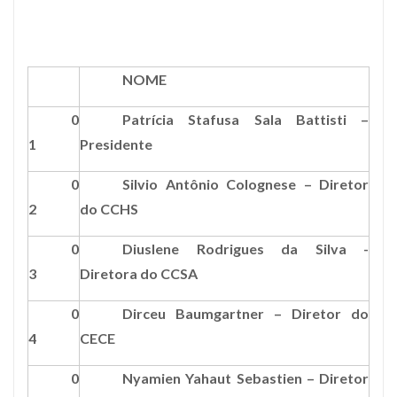
NOME
0
Patrícia Stafusa Sala Battisti –
1
Presidente
0
Silvio Antônio Colognese
– Diretor
2
do CCHS
0
Diuslene Rodrigues da Silva -
3
Diretora do CCSA
0
Dirceu Baumgartner – Diretor do
4
CECE
0
Nyamien Yahaut Sebastien –
Diretor