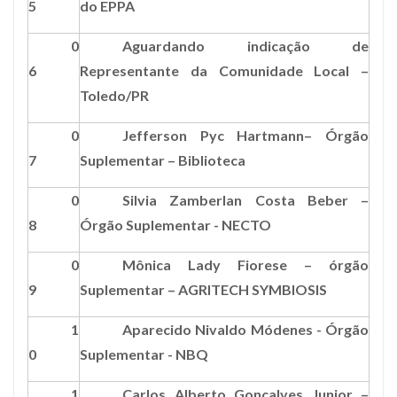
5
do EPPA
0
Aguardando indicação de
6
Representante da
Comunidade
Local –
Toledo/PR
0
Jefferson Pyc Hartmann– Órgão
7
Suplementar – Biblioteca
0
Silvia Zamberlan Costa Beber –
8
Órgão Suplementar - NECTO
0
Mônica Lady Fiorese – órgão
9
Suplementar – AGRITECH SYMBIOSIS
1
Aparecido Nivaldo Módenes - Órgão
0
Suplementar - NBQ
1
Carlos Alberto Gonçalves Junior –