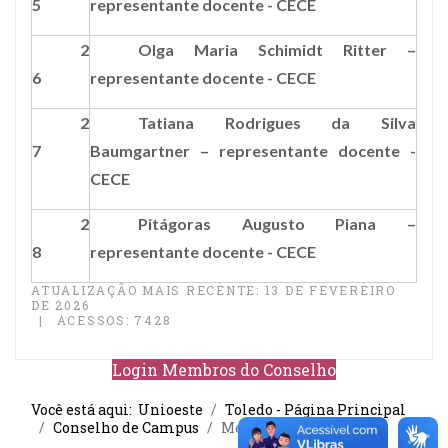
5
representante docente -
CECE
2
Olga Maria Schimidt Ritter –
6
representante docente -
CECE
2
Tatiana Rodrigues da Silva
7
Baumgartner –
representante docente -
CECE
2
Pitágoras Augusto Piana –
8
representante docente -
CECE
ATUALIZAÇÃO MAIS RECENTE: 13 DE FEVEREIRO
DE 2026
ACESSOS: 7428
Login Membros do Conselho
Você está aqui:
Unioeste
Toledo - Página Principal
Conselho de Campus
Membros do Conselho