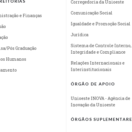
REITORIAS
Corregedoria da Unioeste
Comunicação Social
istração e Finanças
Igualdade e Promoção Social
são
Jurídica
ação
Sistema de Controle Interno,
isa/Pós Graduação
Integridade e Compliance
sos Humanos
Relações Internacionais e
Interinstitucionais
jamento
ÓRGÃO DE APOIO
Unioeste INOVA - Agência de
Inovação da Unioeste
ÓRGÃOS SUPLEMENTARE