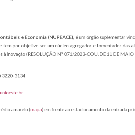
Contábeis e Economia (NUPEACE),
é um órgão suplementar vincu
 e tem por objetivo ser um núcleo agregador e fomentador das at
s à inovação (
RESOLUÇÃO Nº 071/2023-COU, DE 11 DE MAIO 
5) 3220-3134
unioeste.br
prédio amarelo (
mapa
) em frente ao estacionamento da entrada pri