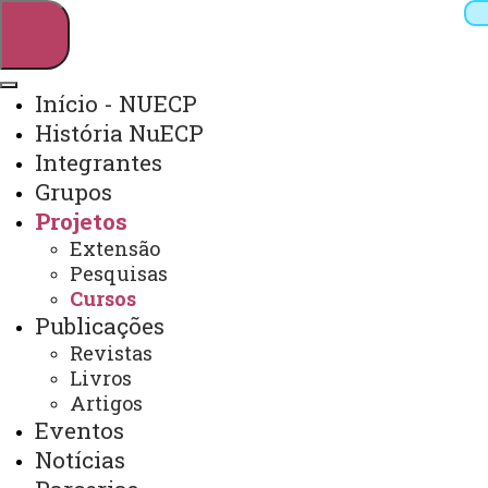
Início - NUECP
História NuECP
Pesquisar
Integrantes
Grupos
Projetos
Webmail
Sistemas
Telefones
Extensão
Pesquisas
Arquivo Virtual
Campus
Cursos
Publicações
Revistas
Livros
Artigos
Cursos
Eventos
Notícias