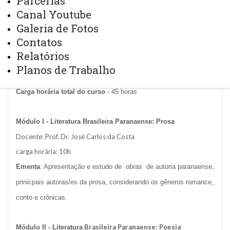
Parcerias
Canal Youtube
VOZES POÉTICAS NA TERRA DAS ARAUCÁRIAS:
Galeria de Fotos
PROSA, POESIA E DRAMATURGIA
Contatos
Relatórios
COORDENAÇÃO:
Planos de Trabalho
Professor Vanderlei Kroin
Carga horária total do curso
- 45 horas
Módulo I - Literatura Brasileira Paranaense: Prosa
Docente: Prof. Dr. José Carlos da Costa
carga horária: 10h
Ementa
: Apresentação e estudo de obras de autoria paranaense,
prinicpais autoras/es da prosa, considerando os gêneros romance,
conto e crônicas.
Brasileira Paranaense: Poesia
Módulo II -
Literatura