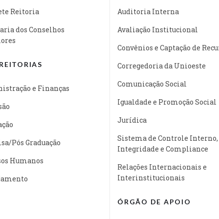
te Reitoria
Auditoria Interna
aria dos Conselhos
Avaliação Institucional
iores
Convênios e Captação de Recu
REITORIAS
Corregedoria da Unioeste
Comunicação Social
istração e Finanças
Igualdade e Promoção Social
são
Jurídica
ação
Sistema de Controle Interno,
isa/Pós Graduação
Integridade e Compliance
sos Humanos
Relações Internacionais e
Interinstitucionais
jamento
ÓRGÃO DE APOIO