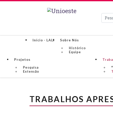
Pesqui
Início - LALI
Sobre Nós
Histórico
Equipe
Projetos
Traba
Pesquisa
Extensão
TRABALHOS APRE