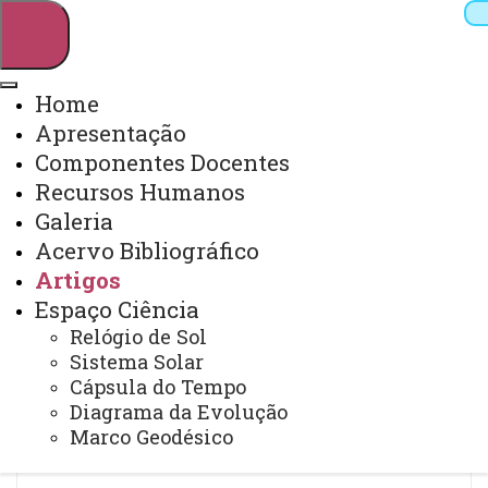
Home
Apresentação
Pesquisar
Componentes Docentes
Recursos Humanos
Galeria
Webmail
Sistemas
Telefones
Acervo Bibliográfico
Arquivo Virtual
Campus
Artigos
Espaço Ciência
Relógio de Sol
Sistema Solar
Cápsula do Tempo
Diagrama da Evolução
Artigos (Últimos 2 anos)
Marco Geodésico