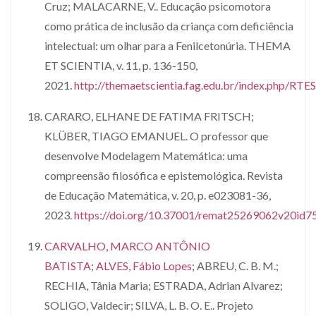
Cruz; MALACARNE, V.. Educação psicomotora
como prática de inclusão da criança com deficiência
intelectual: um olhar para a Fenilcetonúria. THEMA
ET SCIENTIA, v. 11, p. 136-150,
2021.
http://themaetscientia.fag.edu.br/index.php/RTE
CARARO, ELHANE DE FATIMA FRITSCH;
KLÜBER, TIAGO EMANUEL. O professor que
desenvolve Modelagem Matemática: uma
compreensão filosófica e epistemológica. Revista
de Educação Matemática, v. 20, p. e023081-36,
2023.
https://doi.org/10.37001/remat25269062v20id7
CARVALHO, MARCO ANTÔNIO
BATISTA
;
ALVES, Fábio Lopes
; ABREU, C. B. M.;
RECHIA, Tânia Maria; ESTRADA, Adrian Alvarez;
SOLIGO, Valdecir; SILVA, L. B. O. E.. Projeto