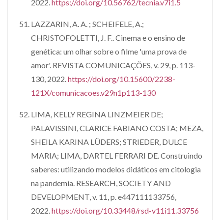
2022.
https://doi.org/10.56762/tecnia.v7i1.5
LAZZARIN, A. A. ; SCHEIFELE, A.;
CHRISTOFOLETTI, J. F.. Cinema e o ensino de
genética: um olhar sobre o filme 'uma prova de
amor'. REVISTA COMUNICAÇÕES, v. 29, p. 113-
130, 2022.
https://doi.org/10.15600/2238-
121X/comunicacoes.v29n1p113-130
LIMA, KELLY REGINA LINZMEIER DE;
PALAVISSINI, CLARICE FABIANO COSTA; MEZA,
SHEILA KARINA LÜDERS; STRIEDER, DULCE
MARIA; LIMA, DARTEL FERRARI DE. Construindo
saberes: utilizando modelos didáticos em citologia
na pandemia. RESEARCH, SOCIETY AND
DEVELOPMENT, v. 11, p. e447111133756,
2022.
https://doi.org/10.33448/rsd-v11i11.33756