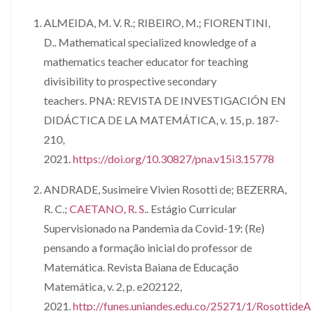
ALMEIDA, M. V. R.; RIBEIRO, M.; FIORENTINI,
D.. Mathematical specialized knowledge of a
mathematics teacher educator for teaching
divisibility to prospective secondary
teachers. PNA: REVISTA DE INVESTIGACIÓN EN
DIDÁCTICA DE LA MATEMÁTICA, v. 15, p. 187-
210,
2021.
https://doi.org/10.30827/pna.v15i3.15778
ANDRADE, Susimeire Vivien Rosotti de; BEZERRA,
R. C.;
CAETANO, R. S.
. Estágio Curricular
Supervisionado na Pandemia da Covid-19: (Re)
pensando a formação inicial do professor de
Matemática. Revista Baiana de Educação
Matemática, v. 2, p. e202122,
2021.
http://funes.uniandes.edu.co/25271/1/Rosottide