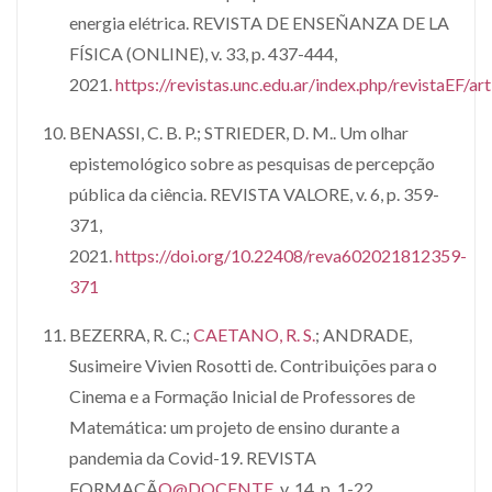
energia elétrica. REVISTA DE ENSEÑANZA DE LA
FÍSICA (ONLINE), v. 33, p. 437-444,
2021.
https://revistas.unc.edu.ar/index.php/revistaEF/
BENASSI, C. B. P.; STRIEDER, D. M.. Um olhar
epistemológico sobre as pesquisas de percepção
pública da ciência. REVISTA VALORE, v. 6, p. 359-
371,
2021.
https://doi.org/10.22408/reva602021812359-
371
BEZERRA, R. C.;
CAETANO, R. S.
; ANDRADE,
Susimeire Vivien Rosotti de. Contribuições para o
Cinema e a Formação Inicial de Professores de
Matemática: um projeto de ensino durante a
pandemia da Covid-19. REVISTA
FORMAÇÃ
O@DOCENTE
, v. 14, p. 1-22,