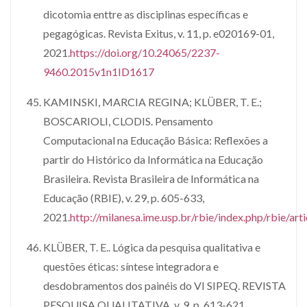
dicotomia enttre as disciplinas específicas e
pegagógicas. Revista Exitus, v. 11, p. e020169-01,
2021.
https://doi.org/10.24065/2237-
9460.2015v1n1ID1617
KAMINSKI, MARCIA REGINA; KLÜBER, T. E.;
BOSCARIOLI, CLODIS. Pensamento
Computacional na Educação Básica: Reflexões a
partir do Histórico da Informática na Educação
Brasileira. Revista Brasileira de Informática na
Educação (RBIE), v. 29, p. 605-633,
2021.
http://milanesa.ime.usp.br/rbie/index.php/rbie/a
KLÜBER, T. E.. Lógica da pesquisa qualitativa e
questões éticas: síntese integradora e
desdobramentos dos painéis do VI SIPEQ. REVISTA
PESQUISA QUALITATIVA, v. 9, p. 613-621,