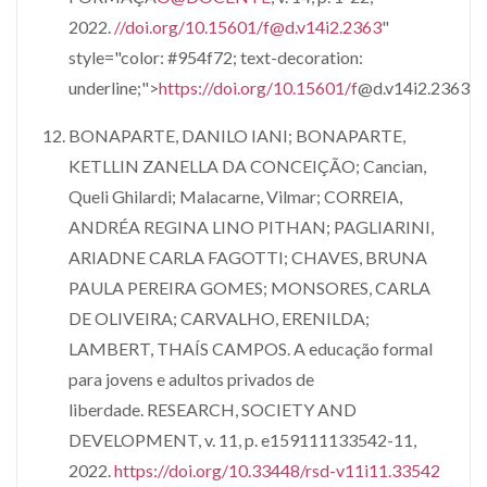
2022.
//doi.org/10.15601/
f@d.v14i2.2363
"
style="color: #954f72; text-decoration:
underline;">
https://doi.org/10.15601/f
@d.v14i2.2363
BONAPARTE, DANILO IANI; BONAPARTE,
KETLLIN ZANELLA DA CONCEIÇÃO; Cancian,
Queli Ghilardi; Malacarne, Vilmar; CORREIA,
ANDRÉA REGINA LINO PITHAN; PAGLIARINI,
ARIADNE CARLA FAGOTTI; CHAVES, BRUNA
PAULA PEREIRA GOMES; MONSORES, CARLA
DE OLIVEIRA; CARVALHO, ERENILDA;
LAMBERT, THAÍS CAMPOS. A educação formal
para jovens e adultos privados de
liberdade. RESEARCH, SOCIETY AND
DEVELOPMENT, v. 11, p. e159111133542-11,
2022.
https://doi.org/10.33448/rsd-v11i11.33542