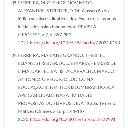
FERREIRA, M. G.; SHIGUNOV NETO,
ALEXANDRE; STRIEDER, D. M.. A asserção do
lúdico nos livros didáticos de ciências para os anos
iniciais do ensino fundamental. REVISTA
HIPÓTESE, v. 7, p. 357-383,
2021.
https://doi.org/10.47519/eiaerh.v7.2021.ID53
FERREIRA, MARIANE GRANDO; THEINEL,
ELIANE; STRIEDER, DULCE MARIA; FERRARI DE
LIMA, DARTEL; BATISTA CARVALHO, MARCO
ANTONIO. O RECURSO LÚDICO NA
EDUCAÇÃO INFANTIL: VISLUMBRANDO SUA
APLICABILIDADE NAS ATIVIDADES
PROPOSTAS DOS LIVROS DIDÁTICOS. Temas &
Matizes (Online), v. 16, p. 144-167,
2023.
https://doi.org/10.48075/rtm.v16i27.29991