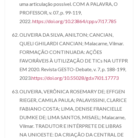
uma articulação possível. COM A PALAVRA, O
PROFESSOR, v. 07, p. 99-119,
2022.
https://doi.org/10.23864/cpp.v7i17.785
OLIVEIRA DA SILVA, ANILTON; CANCIAN,
QUELI GHILARDI CANCIAN; Malacarne, Vilmar.
FORMAÇÃO CONTINUADA: AÇÕES
FAVORÁVEIS À UTILIZAÇÃO DE TICs NA UTFPR
EM 2020. Revista GESTO-Debate, v. 7, p. 188-199,
2023.
https://doi.org/10.55028/gd.v7i01.17773
OLIVEIRA, VERÔNICA ROSEMARY DE; EFFGEN
RIEGER, CAMILA PAULA; PALAVISSINI, CLARICE
FABIANO COSTA; LIMA, DENISE FRANCIELLE
DUMKE DE; LIMA SANTOS, MISAEL; Malacarne,
Vilmar. TRADUTOR E INTÉRPRETE DE LIBRAS
NA UNIOESTE: DA CRIAÇÃO DA CENTRAL DE