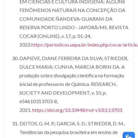
EM CIÊNCIAS E CULTURA INDÍGENA: ALGUNS
FENÔMENOS NATURAIS NA CONCEPÇÃO DA
COMUNIDADE ÑANDEVA-GUARANI DA
RESERVA PORTO LINDO - JAPORÃ/MS. REVISTA
COCAR (ONLINE), v. 17, p. 01-24,
2022.
https://periodicos.uepa.br/index.php/cocar/artic
DAPIEVE, DIANE FERREIRA DA SILVA; STRIEDER,
DULCE MARIA; CUNHA, MARCIA BORIN DA. A
produção sobre divulgação científica na formação
inicial de professores de Química. RESEARCH,
SOCIETY AND DEVELOPMENT, v. 10, p.
e54610313703-8,
2021.
https://doi.org/10.33448/rsd-v10i3.13703
DEITOS, G. M. P.; GARCIA, S. D.; STRIEDER, D. M..
Tendências da pesquisa brasileira em ensino de