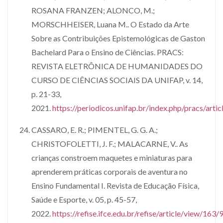
ROSANA FRANZEN; ALONCO, M.;
MORSCHHEISER, Luana M.. O Estado da Arte
Sobre as Contribuições Epistemológicas de Gaston
Bachelard Para o Ensino de Ciências. PRACS:
REVISTA ELETRÔNICA DE HUMANIDADES DO
CURSO DE CIÊNCIAS SOCIAIS DA UNIFAP, v. 14,
p. 21-33,
2021.
https://periodicos.unifap.br/index.php/pracs/arti
CASSARO, E. R.; PIMENTEL, G. G. A.;
CHRISTOFOLETTI, J. F.; MALACARNE, V.. As
crianças constroem maquetes e miniaturas para
aprenderem práticas corporais de aventura no
Ensino Fundamental I. Revista de Educação Física,
Saúde e Esporte, v. 05, p. 45-57,
2022.
https://refise.ifce.edu.br/refise/article/view/163/