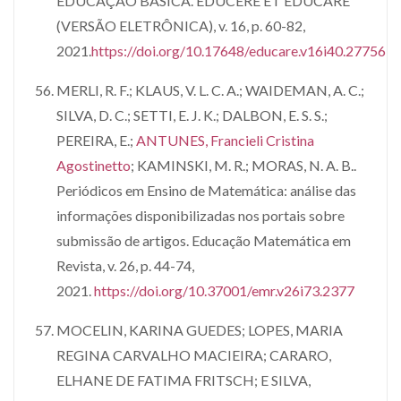
EDUCAÇÃO BÁSICA. EDUCERE ET EDUCARE
(VERSÃO ELETRÔNICA), v. 16, p. 60-82,
2021.
https://doi.org/10.17648/educare.v16i40.27756
MERLI, R. F.; KLAUS, V. L. C. A.; WAIDEMAN, A. C.;
SILVA, D. C.; SETTI, E. J. K.; DALBON, E. S. S.;
PEREIRA, E.;
ANTUNES, Francieli Cristina
Agostinetto
; KAMINSKI, M. R.; MORAS, N. A. B..
Periódicos em Ensino de Matemática: análise das
informações disponibilizadas nos portais sobre
submissão de artigos. Educação Matemática em
Revista, v. 26, p. 44-74,
2021.
https://doi.org/10.37001/emr.v26i73.2377
MOCELIN, KARINA GUEDES; LOPES, MARIA
REGINA CARVALHO MACIEIRA; CARARO,
ELHANE DE FATIMA FRITSCH; E SILVA,