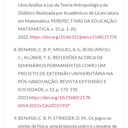
Uma Análise à Luz da Teoria Antropológica do
Didático Realizada por Acadêmicos de Licenciatura
em Matemática. PERSPECTIVAS DA EDUCAÇÃO
MATEMÁTICA, v. 15, p. 1-20,
2022.
https://doi.org/10.46312/pem.v15i40.15776
BENASSI, C. B. P.; MIGUEL, K. S.; BOSCARIOLI,
C.; KLÜBER, T. E.. REFLEXÕES ACERCA DE
SEMINÁRIOS PERMANENTES COMO UM
PROJETO DE EXTENSÃO UNIVERSITÁRIA NA
PÓS-GRADUAÇÃO. REVISTA EXTENSÃO E
SOCIEDADE, v. 12, p. 172-192,
2021.
https://doi.org/10.21680/2178-
6054.2021v12n2ID25937
BENASSI, C. B. P.; STRIEDER, D. M.. Os jogos no
ensino de física: uma proposta sobre o consumo de