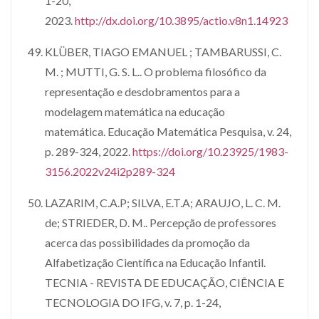
1-20,
2023.
http://dx.doi.org/10.3895/actio.v8n1.14923
KLÜBER, TIAGO EMANUEL ; TAMBARUSSI, C.
M. ; MUTTI, G. S. L.. O problema filosófico da
representação e desdobramentos para a
modelagem matemática na educação
matemática. Educação Matemática Pesquisa, v. 24,
p. 289-324, 2022.
https://doi.org/10.23925/1983-
3156.2022v24i2p289-324
LAZARIM, C.A.P; SILVA, E.T.A; ARAUJO, L. C. M.
de; STRIEDER, D. M.. Percepção de professores
acerca das possibilidades da promoção da
Alfabetização Científica na Educação Infantil.
TECNIA - REVISTA DE EDUCAÇÃO, CIÊNCIA E
TECNOLOGIA DO IFG, v. 7, p. 1-24,