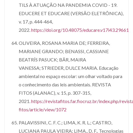
TILS À ATUAÇÃO NA PANDEMIA COVID - 19.
EDUCERE ET EDUCARE (VERSÃO ELETRÔNICA),
v. 17, p. 444-464,
2022.
https://doi.org/10.48075/educare.v17i43.29661
OLIVEIRA, ROSANA MARIA DE; FERREIRA,
MARIANE GRANDO; BENASSI, CASSIANE
BEATRÍS PASUCK; BÄR, MAIRA
VANESSA; STRIEDER, DULCE MARIA. Educação
ambiental no espaço escolar: um olhar voltado para
o conhecimento das leis ambientais. REVISTA
FITOS (ALANAC), v. 15, p. 307-315,
2021.
https://revistafitos.far.fiocruz.br/index.php/revist
fitos/article/view/1072
PALAVISSINI, C. F. C.; LIMA, K. R. L.; CASTRO,
LUCIANA PAULA VIEIRA; LIMA., D. F.. Tecnologias