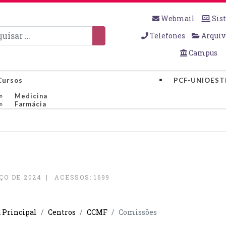
Webmail
Sis
sar
Telefones
Arquiv
Campus
Cursos
PCF-UNIOEST
Medicina
Farmácia
ÇO DE 2024
ACESSOS: 1699
a Principal
Centros
CCMF
Comissões