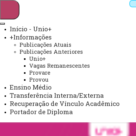
Início - Unio+
+Informações
Pesquisar
Publicações Atuais
Publicações Anteriores
Unio+
Vagas Remanescentes
Webmail
Sistemas
Telefones
Provare
Arquivo Virtual
Campus
Provou
Ensino Médio
Transferência Interna/Externa
Recuperação de Vínculo Acadêmico
Portador de Diploma