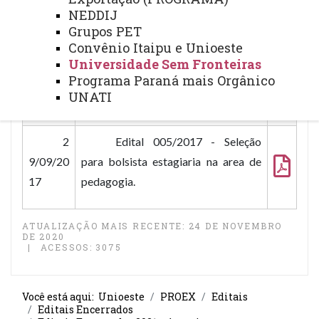
pedagogia.
NEDDIJ
Grupos PET
Convênio Itaipu e Unioeste
Universidade Sem Fronteiras
Data
Título
Ac
Programa Paraná mais Orgânico
es
UNATI
so
2
Edital 005/2017 - Seleção
9/09/20
para bolsista estagiaria na area de
17
pedagogia.
ATUALIZAÇÃO MAIS RECENTE: 24 DE NOVEMBRO
DE 2020
ACESSOS: 3075
Você está aqui:
Unioeste
PROEX
Editais
Editais Encerrados