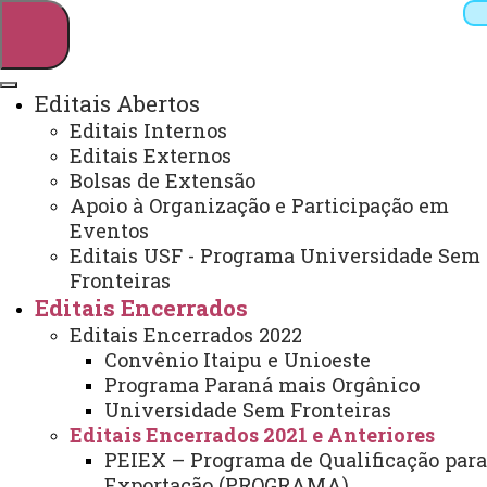
Editais Abertos
Editais Internos
Pesquisar
Editais Externos
Bolsas de Extensão
Apoio à Organização e Participação em
Eventos
Webmail
Sistemas
Telefones
Editais USF - Programa Universidade Sem
Arquivo Virtual
Campus
Fronteiras
Editais Encerrados
Editais Encerrados 2022
Convênio Itaipu e Unioeste
Programa Paraná mais Orgânico
Universidade Sem Fronteiras
Edital 005/2017 - Seleção para
Editais Encerrados 2021 e Anteriores
bolsista estagiaria na area de
PEIEX – Programa de Qualificação para
Exportação (PROGRAMA)