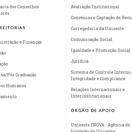
aria dos Conselhos
Avaliação Institucional
iores
Convênios e Captação de Recu
REITORIAS
Corregedoria da Unioeste
Comunicação Social
istração e Finanças
Igualdade e Promoção Social
são
Jurídica
ação
Sistema de Controle Interno,
isa/Pós Graduação
Integridade e Compliance
sos Humanos
Relações Internacionais e
Interinstitucionais
jamento
ÓRGÃO DE APOIO
Unioeste INOVA - Agência de
Inovação da Unioeste