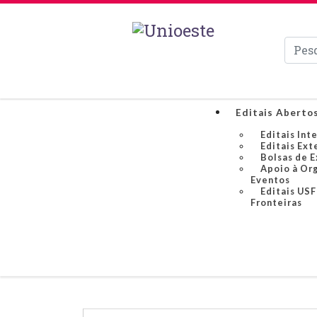
Pesqui
Editais Aberto
Editais Int
Editais Ext
Bolsas de 
Apoio à Or
Eventos
Editais US
Fronteiras