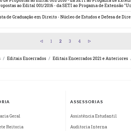
ão de Propostas ao Edital 001/2016 - da SETI ao Progama de Exte
opostas ao Edital 001/2016 - da SETI ao Progama de Extensão "U
ista de Graduação em Direito - Núcleo de Estudos e Defesa de Dire
1
2
3
4
s
Editais Encerrados
Editais Encerrados 2021 e Anteriores
ORIA
ASSESSORIAS
aria Geral
Assistência Estudantil
te Reitoria
Auditoria Interna