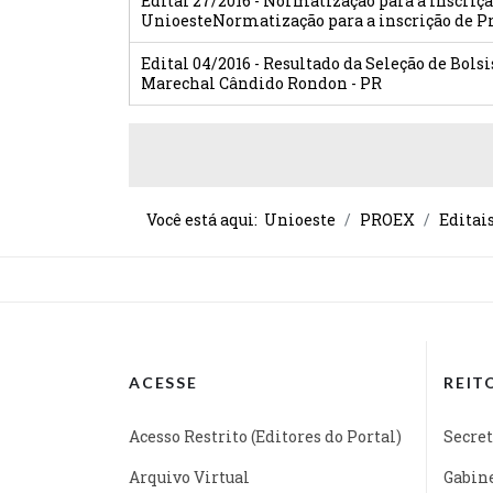
Edital 27/2016 - Normatização para a inscriç
UnioesteNormatização para a inscrição de Pr
Edital 04/2016 - Resultado da Seleção de Bols
Marechal Cândido Rondon - PR
Você está aqui:
Unioeste
PROEX
Editai
ACESSE
REIT
Acesso Restrito (Editores do Portal)
Secret
Arquivo Virtual
Gabine