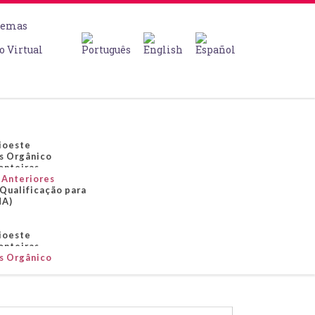
temas
o Virtual
nioeste
s Orgânico
onteiras
 Anteriores
Qualificação para
MA)
nioeste
onteiras
s Orgânico