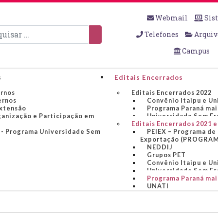
Webmail
Sis
sar
Telefones
Arquiv
Campus
s
Editais Encerrados
ernos
Editais Encerrados 2022
ernos
Convênio Itaipu e U
Extensão
Programa Paraná mai
ganização e Participação em
Universidade Sem Fr
Editais Encerrados 2021 e
F - Programa Universidade Sem
PEIEX – Programa de 
Exportação (PROGRA
NEDDIJ
Grupos PET
Convênio Itaipu e U
Universidade Sem Fr
Programa Paraná mai
UNATI