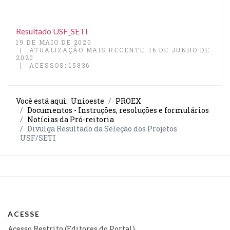
Resultado USF_SETI
19 DE MAIO DE 2020
ATUALIZAÇÃO MAIS RECENTE: 16 DE JUNHO DE
2020
ACESSOS: 15836
Você está aqui:
Unioeste
PROEX
Documentos - Instruções, resoluções e formulários
Notícias da Pró-reitoria
Divulga Resultado da Seleção dos Projetos
USF/SETI
ACESSE
Acesso Restrito (Editores do Portal)