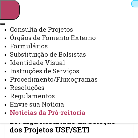
Consulta de Projetos
Órgãos de Fomento Externo
Pesquisar
Formulários
Substituição de Bolsistas
Identidade Visual
Webmail
Sistemas
Telefones
Instruções de Serviços
Arquivo Virtual
Campus
Procedimento/Fluxogramas
Resoluções
Regulamentos
Envie sua Notícia
Notícias da Pró-reitoria
Divulga Resultado da Seleção
dos Projetos USF/SETI