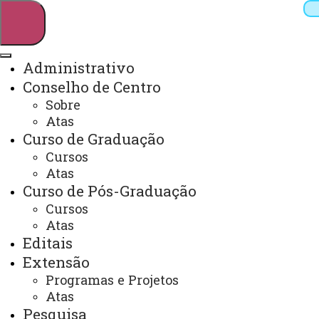
Administrativo
Conselho de Centro
Pesquisar
Sobre
Atas
Curso de Graduação
Webmail
Sistemas
Telefones
Cursos
Atas
Arquivo Virtual
Campus
Curso de Pós-Graduação
Cursos
Atas
Editais
Extensão
Administrativo
Programas e Projetos
Atas
Pesquisa