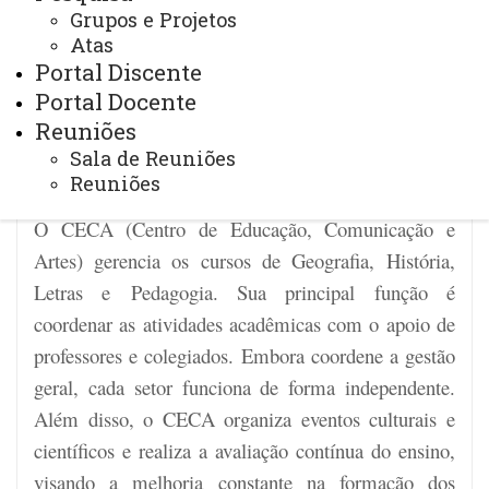
Grupos e Projetos
Atas
Portal Discente
SEJA BEM-VINDO(A)
Portal Docente
Centro de Educação, Comunicação e
Reuniões
Sala de Reuniões
Artes - CECA
Reuniões
O CECA (Centro de Educação, Comunicação e
Artes) gerencia os cursos de
Geografia,
História,
Letras e
Pedagogia. Sua principal função é
coordenar as atividades acadêmicas com o apoio de
professores e colegiados. Embora coordene a gestão
geral, cada setor funciona de forma independente.
Além disso, o CECA organiza eventos culturais e
científicos e realiza a avaliação contínua do ensino,
visando a melhoria constante na formação dos