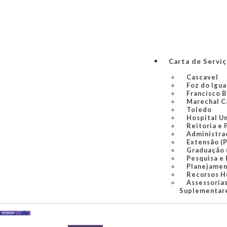
Carta de Servi
Cascavel
Foz do Igu
Francisco 
Marechal C
Toledo
Hospital U
Reitoria e 
Administra
Extensão (
Graduação
Pesquisa e
Planejame
Recursos 
Assessorias
Suplementare