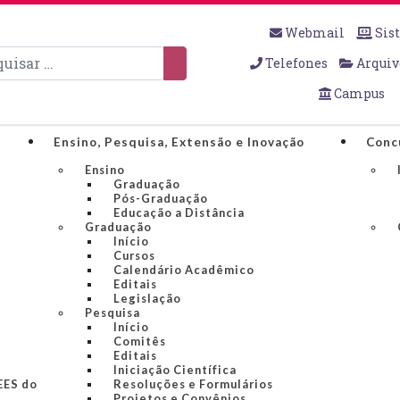
Webmail
Sis
sar
Telefones
Arquiv
Campus
Ensino, Pesquisa, Extensão e Inovação
Conc
Ensino
Graduação
Pós-Graduação
Educação a Distância
Graduação
Início
Cursos
Calendário Acadêmico
Editais
Legislação
Pesquisa
Início
Comitês
Editais
Iniciação Científica
IEES do
Resoluções e Formulários
Projetos e Convênios