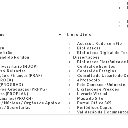
ços
Links Úteis
Acesso a Rede sem Fio
açu
Bibliotecas
Beltrão
Biblioteca Digital de Tes
ândido Rondon
Dissertações
Biblioteca Eletrônica de
niversitário (HUOP)
Central de Eventos
Pró-Reitorias
Central de Estágios
ção e Finanças (PRAF)
Consulta de Usuário do D
PROEX)
eProtocolo
 (PROGRAD)
Fale Conosco - Unioeste
 Pós-Graduação (PRPPG)
Licitações e Pregões
nto (PROPLAN)
Livraria Virtual
Humanos (PRORH)
Mapa do Site
 / Núcleos / Órgãos de Apoio e
Portal Office 365
s / Secretarias
Periódicos Capes
Validação de Documento