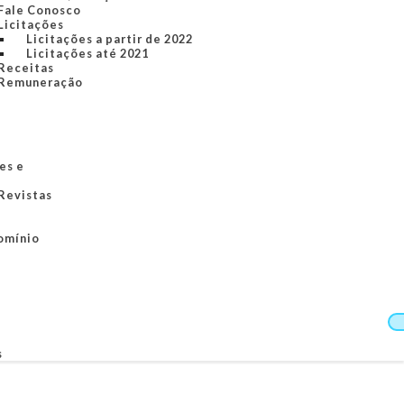
Fale Conosco
Licitações
Licitações a partir de 2022
Licitações até 2021
Receitas
Remuneração
es e
 Revistas
omínio
s