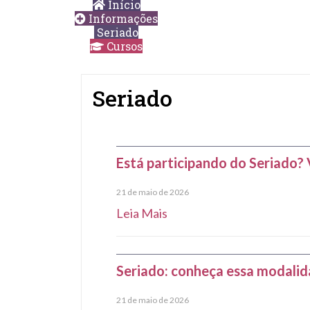
Início
Informações
Seriado
Cursos
Seriado
Está participando do Seriado? 
21 de maio de 2026
Leia Mais
Seriado: conheça essa modalid
21 de maio de 2026