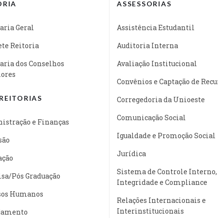
ORIA
ASSESSORIAS
aria Geral
Assistência Estudantil
te Reitoria
Auditoria Interna
aria dos Conselhos
Avaliação Institucional
iores
Convênios e Captação de Recu
REITORIAS
Corregedoria da Unioeste
Comunicação Social
istração e Finanças
Igualdade e Promoção Social
são
Jurídica
ação
Sistema de Controle Interno,
isa/Pós Graduação
Integridade e Compliance
sos Humanos
Relações Internacionais e
Interinstitucionais
jamento