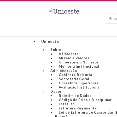
Pesqui
Unioeste
Sobre
A Unioeste
Missão e Valores
Unioeste em Números
Memória Institucional
Administração
Gabinete Reitoria
Secretaria Geral
Conselhos Superiores
Avaliação Institucional
Dados
Boletim de Dados
Código de Ética e Disciplinar
Estatuto
Estrutura Regimental
Lei de Estrutura de Cargos das 
Paraná