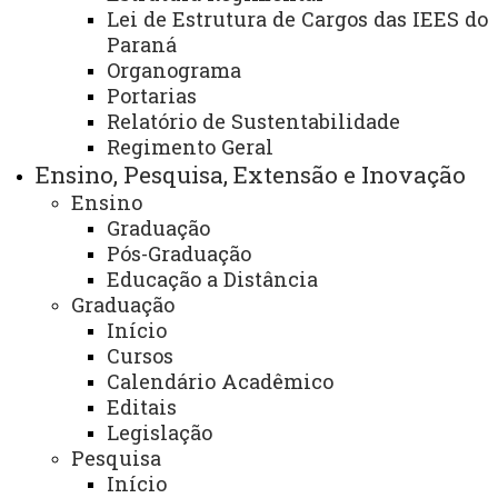
Edição
Lei de Estrutura de Cargos das IEES do
Paraná
Organograma
Portarias
Matrículas - 1° Chamada - Psicologia
Relatório de Sustentabilidade
Regimento Geral
PRONERA - Vagas Remanescentes
Ensino, Pesquisa, Extensão e Inovação
2° Edição
Ensino
Graduação
CLIQUE PARA ACESSAR O EDITAL DE
Pós-Graduação
CONVOCAÇÃO DE MATRÍCULAS - 1° Chamada -
Educação a Distância
Vagas Remanescentes - 2° Edição
Graduação
Início
23 de julho de 2026
Cursos
Leia Mais
Calendário Acadêmico
Editais
Legislação
Pesquisa
Resultado das Segunda Edição de
Início
Vagas Remanescentes para