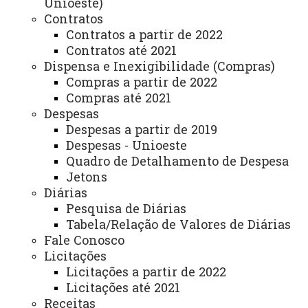
Unioeste)
Contratos
Vagas Remanescentes - Inscrições
Contratos a partir de 2022
até 14 de julho
Contratos até 2021
Dispensa e Inexigibilidade (Compras)
Clique aqui para acessar o Edital de Abertura das
Compras a partir de 2022
Compras até 2021
Inscrições
Despesas
Clique aqui para acessar o Sistema de Inscrição
Despesas a partir de 2019
Despesas - Unioeste
08 de julho de 2026
Quadro de Detalhamento de Despesa
Leia Mais
Jetons
ATUALIZAÇÃO MAIS RECENTE: 08 DE JULHO DE
Diárias
2026
ACESSOS: 3085
Pesquisa de Diárias
Tabela/Relação de Valores de Diárias
Fale Conosco
Licitações
fas fa-mail-bulk
Licitações a partir de 2022
Licitações até 2021
Receitas