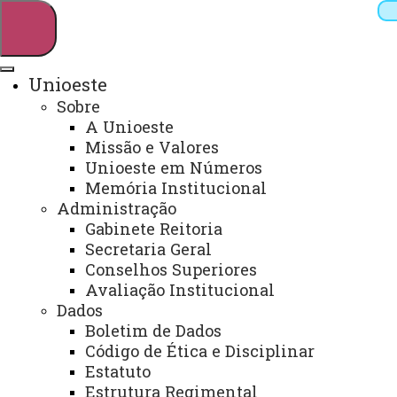
Unioeste
Sobre
Pesquisar
A Unioeste
Missão e Valores
Unioeste em Números
Memória Institucional
Webmail
Sistemas
Telefones
Administração
Arquivo Virtual
Campus
Gabinete Reitoria
Secretaria Geral
Conselhos Superiores
Avaliação Institucional
Dados
Boletim de Dados
Psicologia Pronera - Vagas
Código de Ética e Disciplinar
Remanescentes - Segunda
Estatuto
Estrutura Regimental