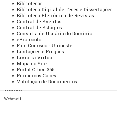
Bibliotecas
ACESSE
Biblioteca Digital de Teses e Dissertações
Acesso Restrito (Editores do Portal)
Biblioteca Eletrônica de Revistas
Central de Eventos
Arquivo Virtual
Central de Estágios
Bibliotecas
Consulta de Usuário do Domínio
eProtocolo
Identidade Visual
Fale Conosco - Unioeste
Mapa do Site
Licitações e Pregões
Livraria Virtual
Ouvidoria
Mapa do Site
Portal Office 365
Portal Office 365
Periódicos Capes
Sistemas
Validação de Documentos
Telefones
Webmail