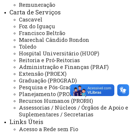
Fale
Conosco
Remuneração
Carta de Serviços
Disque Ingresso:
(45) 3220-4224
Cascavel
Foz do Iguaçu
Horário de Atendimento
:
Francisco Beltrão
Segunda a sexta
Marechal Cândido Rondon
08:00 às 12:00
Toledo
13:30 às 17:30
Hospital Universitário (HUOP)
Reitoria e Pró-Reitorias
E-mail:
Administração e Finanças (PRAF)
vestibular@unioeste.br
Extensão (PROEX)
Graduação (PROGRAD)
Anteriores
Pesquisa e Pós-Graduação (PRPPG)
Você está aqui:
Unioeste
Psicologia Pronera
Planejamento (PROPLAN)
Recursos Humanos (PRORH)
Assessorias / Núcleos / Órgãos de Apoio e
Suplementares / Secretarias
Links Úteis
Acesso a Rede sem Fio