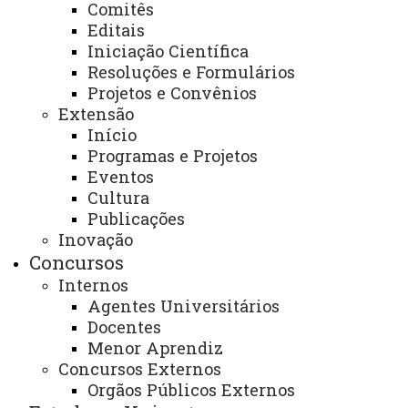
Comitês
Psicologia/Foz - Convênio Pronera
Editais
Iniciação Científica
Clique aqui para acesso ao Resultado das
Resoluções e Formulários
Segunda Edição de Vagas Remanescentes para
Projetos e Convênios
Extensão
Psicologia/Foz - Convênio Pronera
Início
Programas e Projetos
Eventos
23 de julho de 2026
Cultura
Leia Mais
Publicações
Inovação
Concursos
Resultado da Análise para Validação
Internos
da Inscrição
Agentes Universitários
Docentes
Clique aqui para acessar o resultado da análise para
Menor Aprendiz
Concursos Externos
validação das inscrições.
Orgãos Públicos Externos