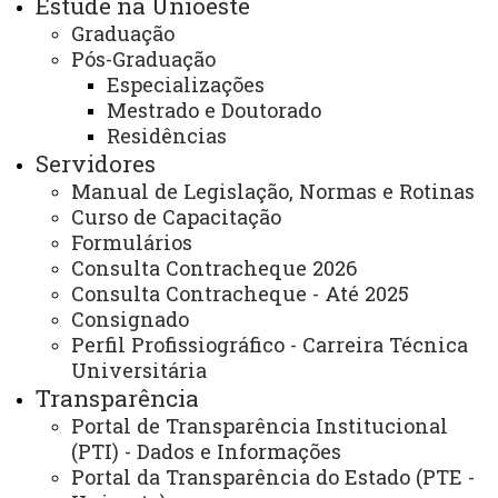
Estude na Unioeste
Esclarecimentos
;
Graduação
Pós-Graduação
- A relação está ordenada pelo número de inscrição;
Especializações
- Caso discorde da análise publicada, é possível
Mestrado e Doutorado
realizar a interposição de recursos até dia
Residências
Servidores
17/07/2026, enviando e-mail para
Manual de Legislação, Normas e Rotinas
psicologia.pronera@unioeste.br
, desde que
Curso de Capacitação
devidamente justificado e pormenorizando as razões
Formulários
Consulta Contracheque 2026
que levem ao respectivo questionamento, além de
Consulta Contracheque - Até 2025
anexar os arquivos não enviados;
Consignado
Perfil Profissiográfico - Carreira Técnica
- O resultado da análise dos recurso será publicado
Universitária
dia 20/07/2026.
Transparência
Portal de Transparência Institucional
16 de julho de 2026
(PTI) - Dados e Informações
Leia Mais
Portal da Transparência do Estado (PTE -