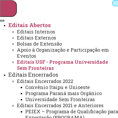
Editais Abertos
Editais Internos
Pesquisar
Editais Externos
Bolsas de Extensão
Apoio à Organização e Participação em
Eventos
Webmail
Sistemas
Telefones
Editais USF - Programa Universidade
Arquivo Virtual
Campus
Sem Fronteiras
Editais Encerrados
Editais Encerrados 2022
Convênio Itaipu e Unioeste
Programa Paraná mais Orgânico
EDITAIS USF - PROGRAMA
Universidade Sem Fronteiras
UNIVERSIDADE SEM
Editais Encerrados 2021 e Anteriores
PEIEX – Programa de Qualificação para
FRONTEIRAS
Exportação (PROGRAMA)