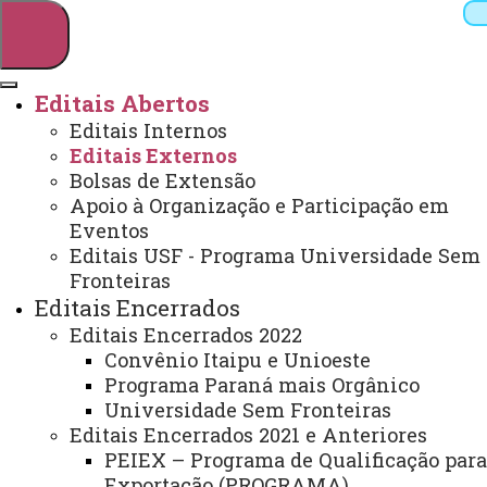
Editais Abertos
Editais Internos
Pesquisar
Editais Externos
Bolsas de Extensão
Apoio à Organização e Participação em
Eventos
Webmail
Sistemas
Telefones
Editais USF - Programa Universidade Sem
Arquivo Virtual
Campus
Fronteiras
Editais Encerrados
Editais Encerrados 2022
Convênio Itaipu e Unioeste
Programa Paraná mais Orgânico
EDITAIS EXTERNOS
Universidade Sem Fronteiras
Editais Encerrados 2021 e Anteriores
PEIEX – Programa de Qualificação para
Você está aqui:
Unioeste
PROEX
Editais
Editais Abertos
Editais Externos
Exportação (PROGRAMA)