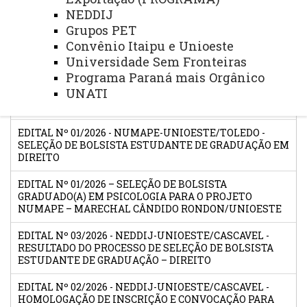
NEDDIJ
Grupos PET
Convênio Itaipu e Unioeste
Título
Universidade Sem Fronteiras
Programa Paraná mais Orgânico
EDITAL Nº 04/2026 – RESULTADO E CLASSIFICAÇÃO DO
UNATI
PROCESSO SELETIVO PARA BOLSISTA GRADUADO(A) EM
PSICOLOGIA – PROJETO NUMAPE/MCR/UNIOESTE
EDITAL Nº 01/2026 - NUMAPE-UNIOESTE/TOLEDO -
SELEÇÃO DE BOLSISTA ESTUDANTE DE GRADUAÇÃO EM
DIREITO
EDITAL Nº 01/2026 – SELEÇÃO DE BOLSISTA
GRADUADO(A) EM PSICOLOGIA PARA O PROJETO
NUMAPE – MARECHAL CÂNDIDO RONDON/UNIOESTE
EDITAL Nº 03/2026 - NEDDIJ-UNIOESTE/CASCAVEL -
RESULTADO DO PROCESSO DE SELEÇÃO DE BOLSISTA
ESTUDANTE DE GRADUAÇÃO – DIREITO
EDITAL Nº 02/2026 - NEDDIJ-UNIOESTE/CASCAVEL -
HOMOLOGAÇÃO DE INSCRIÇÃO E CONVOCAÇÃO PARA