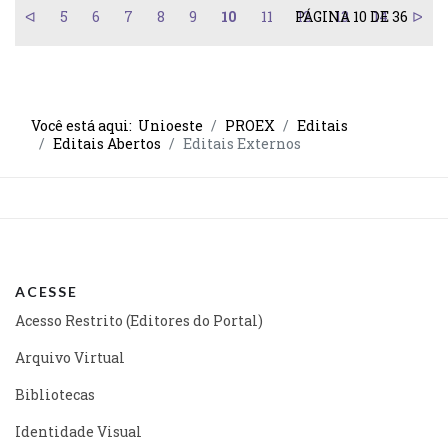
5
6
7
8
9
10
11
PÁGINA 10 DE 36
12
13
14
Você está aqui:
Unioeste
PROEX
Editais
Editais Abertos
Editais Externos
ACESSE
Acesso Restrito (Editores do Portal)
Arquivo Virtual
Bibliotecas
Identidade Visual