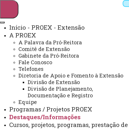
Início - PROEX - Extensão
A PROEX
Pesquisar
A Palavra da Pró-Reitora
Comitê de Extensão
Gabinete da Pró-Reitora
Fale Conosco
Webmail
Sistemas
Telefones
Telefones
Arquivo Virtual
Campus
Diretoria de Apoio e Fomento à Extensão
Divisão de Extensão
Divisão de Planejamento,
Documentação e Registro
Equipe
EDITAIS INTERNOS
Programas / Projetos PROEX
Destaques/Informações
Você está aqui:
Unioeste
PROEX
Cursos, projetos, programas, prestação de
Destaques/Informações
Editais Internos