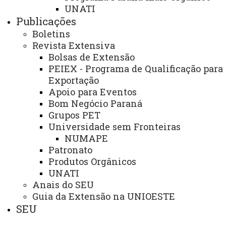
UNATI
Planejamento
Publicações
Boletins
Revista Extensiva
ASSESSORIAS
Bolsas de Extensão
Assistência Estudantil
PEIEX - Programa de Qualificação para
Exportação
Auditoria Interna
Apoio para Eventos
Avaliação Institucional
Bom Negócio Paraná
Grupos PET
Convênios e Captação de Recursos
Universidade sem Fronteiras
Corregedoria da Unioeste
NUMAPE
Patronato
Comunicação Social
Produtos Orgânicos
UNATI
Igualdade e Promoção Social
Anais do SEU
Jurídica
Guia da Extensão na UNIOESTE
SEU
Sistema de Controle Interno, Integridade e Compliance