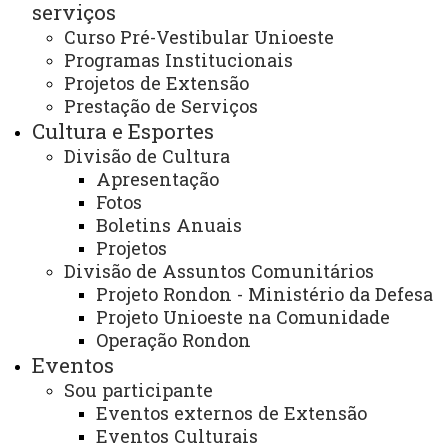
serviços
EDITAL N° 028/2026 - PROEX - RESULTADO DO
PROCESSO SELETIVO DE BOLSISTA PARA ATUAR NO
Curso Pré-Vestibular Unioeste
PROGRAMA DE FOMENTO À EXTENSÃO
Programas Institucionais
UNIVERSITÁRIA
Projetos de Extensão
Prestação de Serviços
Cultura e Esportes
Divisão de Cultura
EDITAL N° 028/2026 - PROEX -
Apresentação
RESULTADO DO PROCESSO
Fotos
SELETIVO DE BOLSISTA PARA
Boletins Anuais
ATUAR NO PROGRAMA DE
Projetos
FOMENTO À EXTENSÃO
Divisão de Assuntos Comunitários
Projeto Rondon - Ministério da Defesa
UNIVERSITÁRIA
Projeto Unioeste na Comunidade
Operação Rondon
Eventos
Sou participante
A
Pró-Reitoria de Extensão da Universidade
Eventos externos de Extensão
Estadual do Oeste do Paraná – UNIOESTE
, no uso de
Eventos Culturais
suas atribuições regimentais e estatutárias, torna