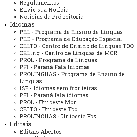
Regulamentos
Envie sua Notícia
Notícias da Pró-reitoria
Idiomas
PEL - Programa de Ensino de Línguas
ACESSE
PEE - Programa de Educação Especial
Acesso Restrito (Editores do Portal)
CELTO - Centro de Ensino de Línguas TOO
Arquivo Virtual
CELing - Centro de Línguas de MCR
PROL - Programa de Línguas
Bibliotecas
PFI - Paraná Fala Idiomas
PROLÍNGUAS - Programa de Ensino de
Identidade Visual
Línguas
Mapa do Site
ISF - Idiomas sem fronteiras
PFI - Paraná fala idiomas
Ouvidoria
PROL - Unioeste Mcr
CELTO - Unioeste Too
Portal Office 365
PROLÍNGUAS - Unioeste Foz
Sistemas
Editais
Editais Abertos
Telefones