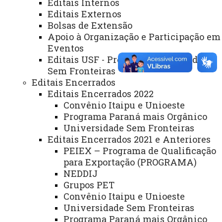
Editais Internos
Webmail
Editais Externos
Bolsas de Extensão
Apoio à Organização e Participação em
Eventos
REITORIA
Editais USF - Programa Universidade
Secretaria Geral
Sem Fronteiras
Gabinete Reitoria
Editais Encerrados
Editais Encerrados 2022
Secretaria dos Conselhos Superiores
Convênio Itaipu e Unioeste
Programa Paraná mais Orgânico
PRÓ-REITORIAS
Universidade Sem Fronteiras
Administração e Finanças
Editais Encerrados 2021 e Anteriores
PEIEX – Programa de Qualificação
Extensão
para Exportação (PROGRAMA)
NEDDIJ
Graduação
Grupos PET
Pesquisa/Pós Graduação
Convênio Itaipu e Unioeste
Universidade Sem Fronteiras
Recursos Humanos
Programa Paraná mais Orgânico