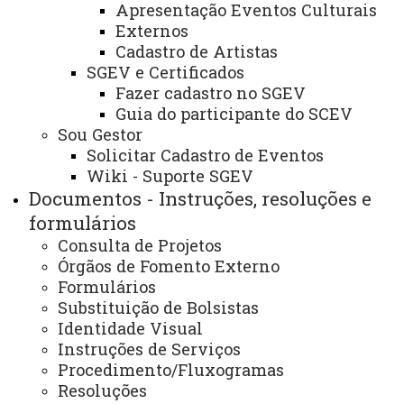
Apresentação Eventos Culturais
público o
Resultado do Processo de Seleção de
Externos
Bolsista
, vinculado ao Edital nº 025/2026 - PROEX, com
Cadastro de Artistas
SGEV e Certificados
o propósito de apoio às demandas da organização de
Fazer cadastro no SGEV
fomento e extensão da Unioeste e das ações
Guia do participante do SCEV
extensionistas.
Sou Gestor
Solicitar Cadastro de Eventos
Wiki - Suporte SGEV
Documentos - Instruções, resoluções e
ATUALIZAÇÃO MAIS RECENTE: 28 DE ABRIL DE
2026
formulários
ACESSOS: 104
Consulta de Projetos
Órgãos de Fomento Externo
Você está aqui:
Unioeste
PROEX
Formulários
Destaques/Informações
Editais Internos
Substituição de Bolsistas
EDITAL N° 028/2026 - PROEX - RESULTADO DO
Identidade Visual
PROCESSO SELETIVO DE BOLSISTA PARA ATUAR NO
Instruções de Serviços
PROGRAMA DE FOMENTO À EXTENSÃO
UNIVERSITÁRIA
Procedimento/Fluxogramas
Resoluções