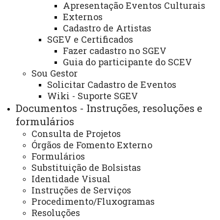
Apresentação Eventos Culturais
suas atribuições regimentais e estatutárias, torna
Externos
pública a
homologação das inscrições e convacação
Cadastro de Artistas
SGEV e Certificados
para entrevista
referente ao processo de seleção de
Fazer cadastro no SGEV
bolsistas, vinculado ao Edital nº 025/2026 - PROEX, com
Guia do participante do SCEV
o propósito de apoio às demandas da organização de
Sou Gestor
fomento e extensão da Unioeste e das ações
Solicitar Cadastro de Eventos
Wiki - Suporte SGEV
extensionistas.
Documentos - Instruções, resoluções e
formulários
Consulta de Projetos
ATUALIZAÇÃO MAIS RECENTE: 17 DE ABRIL DE
2026
Órgãos de Fomento Externo
ACESSOS: 109
Formulários
Substituição de Bolsistas
Identidade Visual
Você está aqui:
Unioeste
PROEX
Instruções de Serviços
Destaques/Informações
Editais Internos
EDITAL Nº 027/2026 - PROEX - HOMOLOGAÇÕES
Procedimento/Fluxogramas
DAS INSCRIÇÕES DO PROCESSO SELETIVO DE
Resoluções
BOLSISTA PARA ATUAR NO PROGRAMA DE FOMENTO