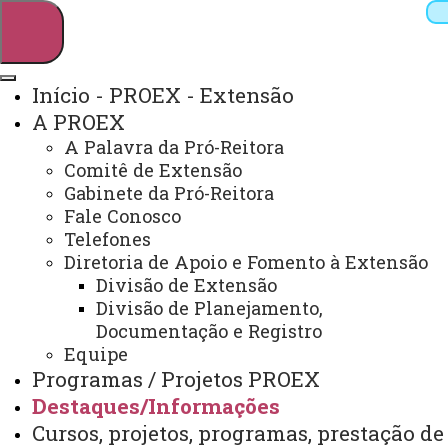
Início - PROEX - Extensão
A PROEX
Pesquisar
A Palavra da Pró-Reitora
Comitê de Extensão
Gabinete da Pró-Reitora
Fale Conosco
Webmail
Sistemas
Telefones
Telefones
Arquivo Virtual
Campus
Diretoria de Apoio e Fomento à Extensão
Divisão de Extensão
Divisão de Planejamento,
Documentação e Registro
Equipe
EDITAIS INTERNOS
Programas / Projetos PROEX
Destaques/Informações
Você está aqui:
Unioeste
PROEX
Cursos, projetos, programas, prestação de
Destaques/Informações
Editais Internos