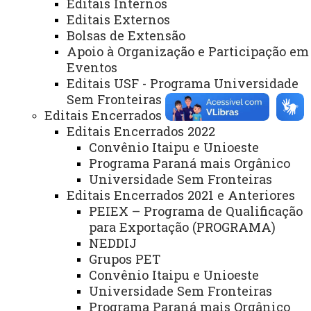
Sistemas
Editais Internos
Editais Externos
Telefones
Bolsas de Extensão
Apoio à Organização e Participação em
Webmail
Eventos
Editais USF - Programa Universidade
Sem Fronteiras
REITORIA
Editais Encerrados
Secretaria Geral
Editais Encerrados 2022
Convênio Itaipu e Unioeste
Gabinete Reitoria
Programa Paraná mais Orgânico
Universidade Sem Fronteiras
Secretaria dos Conselhos Superiores
Editais Encerrados 2021 e Anteriores
PEIEX – Programa de Qualificação
PRÓ-REITORIAS
para Exportação (PROGRAMA)
Administração e Finanças
NEDDIJ
Grupos PET
Extensão
Convênio Itaipu e Unioeste
Graduação
Universidade Sem Fronteiras
Programa Paraná mais Orgânico
Pesquisa/Pós Graduação