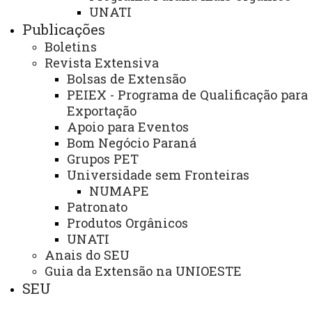
UNATI
Recursos Humanos
Publicações
Boletins
Planejamento
Revista Extensiva
Bolsas de Extensão
PEIEX - Programa de Qualificação para
ASSESSORIAS
Exportação
Assistência Estudantil
Apoio para Eventos
Bom Negócio Paraná
Auditoria Interna
Grupos PET
Universidade sem Fronteiras
Avaliação Institucional
NUMAPE
Convênios e Captação de Recursos
Patronato
Produtos Orgânicos
Corregedoria da Unioeste
UNATI
Anais do SEU
Comunicação Social
Guia da Extensão na UNIOESTE
Igualdade e Promoção Social
SEU
Jurídica