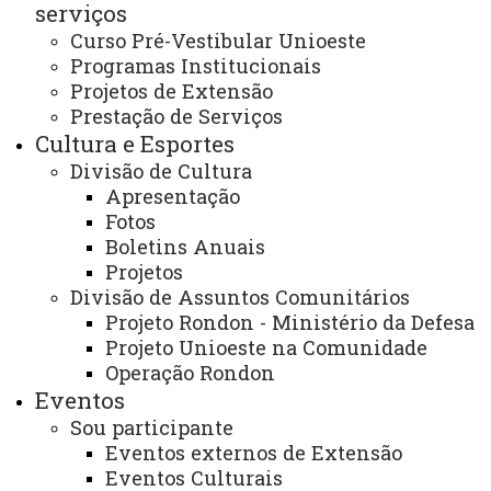
serviços
EDITAL Nº 027/2026 - PROEX - HOMOLOGAÇÕES
DAS INSCRIÇÕES DO PROCESSO SELETIVO DE
Curso Pré-Vestibular Unioeste
BOLSISTA PARA ATUAR NO PROGRAMA DE FOMENTO
Programas Institucionais
À EXTENSÃO UNIVERSITÁRIA
Projetos de Extensão
Prestação de Serviços
Cultura e Esportes
Divisão de Cultura
EDITAL Nº 027/2026 - PROEX -
Apresentação
HOMOLOGAÇÕES DAS
Fotos
INSCRIÇÕES DO PROCESSO
Boletins Anuais
SELETIVO DE BOLSISTA PARA
Projetos
ATUAR NO PROGRAMA DE
Divisão de Assuntos Comunitários
Projeto Rondon - Ministério da Defesa
FOMENTO À EXTENSÃO
Projeto Unioeste na Comunidade
UNIVERSITÁRIA
Operação Rondon
Eventos
Sou participante
Eventos externos de Extensão
A
Pró-Reitoria de Extensão da Universidade
Eventos Culturais
Estadual do Oeste do Paraná – UNIOESTE
, no uso de