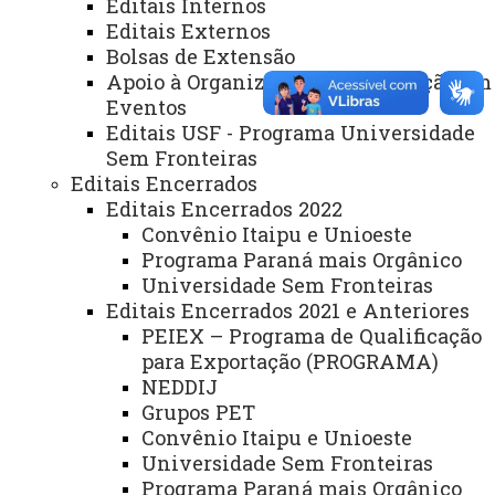
Editais Internos
REITORIA
Editais Externos
Secretaria Geral
Bolsas de Extensão
Apoio à Organização e Participação em
Gabinete Reitoria
Eventos
Secretaria dos Conselhos Superiores
Editais USF - Programa Universidade
Sem Fronteiras
Editais Encerrados
PRÓ-REITORIAS
Editais Encerrados 2022
Administração e Finanças
Convênio Itaipu e Unioeste
Extensão
Programa Paraná mais Orgânico
Universidade Sem Fronteiras
Graduação
Editais Encerrados 2021 e Anteriores
PEIEX – Programa de Qualificação
Pesquisa/Pós Graduação
para Exportação (PROGRAMA)
Recursos Humanos
NEDDIJ
Grupos PET
Planejamento
Convênio Itaipu e Unioeste
Universidade Sem Fronteiras
Programa Paraná mais Orgânico