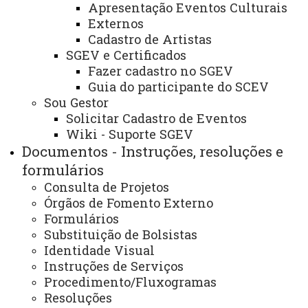
Apresentação Eventos Culturais
de Inscritos
e a
Ordem das Entrevistas
para o
Externos
processo de seleção de bolsistas.
Cadastro de Artistas
SGEV e Certificados
Fazer cadastro no SGEV
Guia do participante do SCEV
ATUALIZAÇÃO MAIS RECENTE: 11 DE MARÇO DE
Sou Gestor
2026
ACESSOS: 119
Solicitar Cadastro de Eventos
Wiki - Suporte SGEV
Documentos - Instruções, resoluções e
Você está aqui:
Unioeste
PROEX
formulários
Destaques/Informações
Editais Externos
EDITAL Nº 08/2026 – UNATI/FRANCISCO BELTRÃO -
Consulta de Projetos
RELAÇÃO DE INSCRITOS E ORDEM DE ENTREVISTA
Órgãos de Fomento Externo
REFERENTE AO PROCESSO DE SELEÇÃO DE
Formulários
BOLSISTAS
Substituição de Bolsistas
Identidade Visual
Instruções de Serviços
Procedimento/Fluxogramas
Resoluções