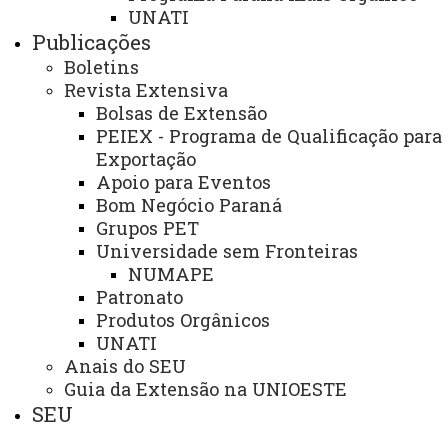
ASSESSORIAS
UNATI
Publicações
Assistência Estudantil
Boletins
Auditoria Interna
Revista Extensiva
Bolsas de Extensão
Avaliação Institucional
PEIEX - Programa de Qualificação para
Convênios e Captação de Recursos
Exportação
Apoio para Eventos
Corregedoria da Unioeste
Bom Negócio Paraná
Comunicação Social
Grupos PET
Universidade sem Fronteiras
Igualdade e Promoção Social
NUMAPE
Patronato
Jurídica
Produtos Orgânicos
Sistema de Controle Interno, Integridade e Compliance
UNATI
Anais do SEU
Relações Internacionais e Interinstitucionais
Guia da Extensão na UNIOESTE
SEU
ÓRGÃO DE APOIO