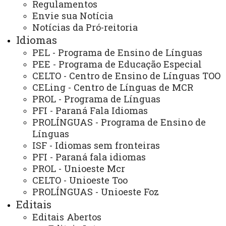
Regulamentos
Arquivo Virtual
Envie sua Notícia
Notícias da Pró-reitoria
Bibliotecas
Idiomas
Identidade Visual
PEL - Programa de Ensino de Línguas
PEE - Programa de Educação Especial
Mapa do Site
CELTO - Centro de Ensino de Línguas TOO
Ouvidoria
CELing - Centro de Línguas de MCR
PROL - Programa de Línguas
Portal Office 365
PFI - Paraná Fala Idiomas
PROLÍNGUAS - Programa de Ensino de
Sistemas
Línguas
Telefones
ISF - Idiomas sem fronteiras
PFI - Paraná fala idiomas
Webmail
PROL - Unioeste Mcr
CELTO - Unioeste Too
PROLÍNGUAS - Unioeste Foz
REITORIA
Editais
Secretaria Geral
Editais Abertos