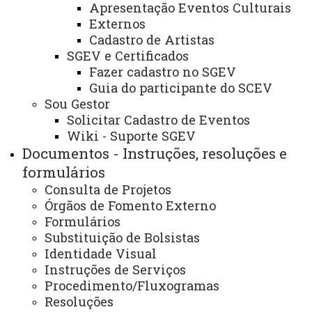
na vaga de Estudante de Graduação em Pedagogia.
Apresentação Eventos Culturais
Externos
Cadastro de Artistas
SGEV e Certificados
ATUALIZAÇÃO MAIS RECENTE: 11 DE MARÇO DE
Fazer cadastro no SGEV
2026
ACESSOS: 250
Guia do participante do SCEV
Sou Gestor
Solicitar Cadastro de Eventos
Você está aqui:
Unioeste
PROEX
Wiki - Suporte SGEV
Destaques/Informações
Editais Externos
Documentos - Instruções, resoluções e
EDITAL Nº 005/2026 - NUMAPE-
UNIOESTE/CASCAVEL - SELEÇÃO DE BOLSISTA
formulários
ESTUDANTE DE GRADUAÇÃO EM PEDAGOGIA
Consulta de Projetos
Órgãos de Fomento Externo
Formulários
Substituição de Bolsistas
Identidade Visual
Instruções de Serviços
ACESSE
Procedimento/Fluxogramas
Resoluções
Acesso Restrito (Editores do Portal)