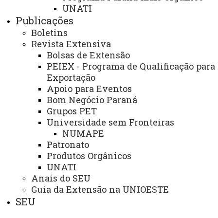
Auditoria Interna
UNATI
Publicações
Avaliação Institucional
Boletins
Convênios e Captação de Recursos
Revista Extensiva
Bolsas de Extensão
Corregedoria da Unioeste
PEIEX - Programa de Qualificação para
Exportação
Comunicação Social
Apoio para Eventos
Igualdade e Promoção Social
Bom Negócio Paraná
Grupos PET
Jurídica
Universidade sem Fronteiras
Sistema de Controle Interno, Integridade e Compliance
NUMAPE
Patronato
Relações Internacionais e Interinstitucionais
Produtos Orgânicos
UNATI
ÓRGÃO DE APOIO
Anais do SEU
Unioeste INOVA - Agência de Inovação da Unioeste
Guia da Extensão na UNIOESTE
SEU
ÓRGÃOS SUPLEMENTARES