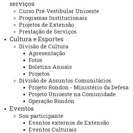
serviços
EDITAL Nº 005/2026 - NUMAPE-
UNIOESTE/CASCAVEL - SELEÇÃO DE BOLSISTA
Curso Pré-Vestibular Unioeste
ESTUDANTE DE GRADUAÇÃO EM PEDAGOGIA
Programas Institucionais
Projetos de Extensão
Prestação de Serviços
Cultura e Esportes
EDITAL Nº 005/2026 - NUMAPE-
Divisão de Cultura
UNIOESTE/CASCAVEL -
Apresentação
SELEÇÃO DE BOLSISTA
Fotos
ESTUDANTE DE GRADUAÇÃO
Boletins Anuais
Projetos
EM PEDAGOGIA
Divisão de Assuntos Comunitários
Projeto Rondon - Ministério da Defesa
Projeto Unioeste na Comunidade
Operação Rondon
A Coordenação do “
NUMAPE – Núcleo Maria da
Eventos
Penha
”, da Universidade Estadual do Oeste do Paraná –
Sou participante
Unioeste, Campus de Cascavel, torna público o edital de
Eventos externos de Extensão
seleção de bolsista para atuar junto ao referido núcleo,
Eventos Culturais