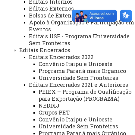
Editais Internos
Gabinete Reitoria
Editais Externos
Bolsas de Extensão
Secretaria dos Conselhos Superiores
Apoio à Organização e Participação em
Eventos
PRÓ-REITORIAS
Editais USF - Programa Universidade
Administração e Finanças
Sem Fronteiras
Editais Encerrados
Extensão
Editais Encerrados 2022
Graduação
Convênio Itaipu e Unioeste
Programa Paraná mais Orgânico
Pesquisa/Pós Graduação
Universidade Sem Fronteiras
Recursos Humanos
Editais Encerrados 2021 e Anteriores
PEIEX – Programa de Qualificação
Planejamento
para Exportação (PROGRAMA)
NEDDIJ
Grupos PET
Convênio Itaipu e Unioeste
ASSESSORIAS
Universidade Sem Fronteiras
Assistência Estudantil
Programa Paraná mais Orgânico