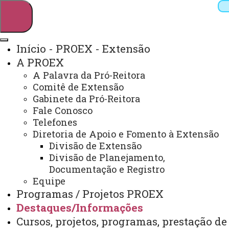
Início - PROEX - Extensão
A PROEX
Pesquisar
A Palavra da Pró-Reitora
Comitê de Extensão
Gabinete da Pró-Reitora
Fale Conosco
Webmail
Sistemas
Telefones
Telefones
Arquivo Virtual
Campus
Diretoria de Apoio e Fomento à Extensão
Divisão de Extensão
Divisão de Planejamento,
Documentação e Registro
Equipe
EDITAIS EXTERNOS
Programas / Projetos PROEX
Destaques/Informações
Você está aqui:
Unioeste
PROEX
Cursos, projetos, programas, prestação de
Destaques/Informações
Editais Externos