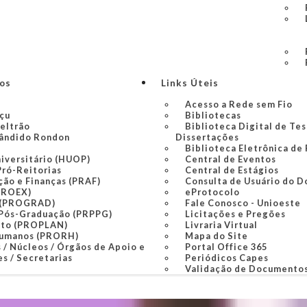
ços
Links Úteis
Acesso a Rede sem Fio
açu
Bibliotecas
Beltrão
Biblioteca Digital de Tes
ândido Rondon
Dissertações
Biblioteca Eletrônica de
niversitário (HUOP)
Central de Eventos
Pró-Reitorias
Central de Estágios
ção e Finanças (PRAF)
Consulta de Usuário do D
PROEX)
eProtocolo
 (PROGRAD)
Fale Conosco - Unioeste
 Pós-Graduação (PRPPG)
Licitações e Pregões
nto (PROPLAN)
Livraria Virtual
Humanos (PRORH)
Mapa do Site
 / Núcleos / Órgãos de Apoio e
Portal Office 365
s / Secretarias
Periódicos Capes
Validação de Documento