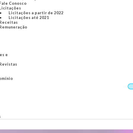
Fale Conosco
Licitações
Licitações a partir de 2022
Licitações até 2021
Receitas
Remuneração
es e
 Revistas
omínio
s