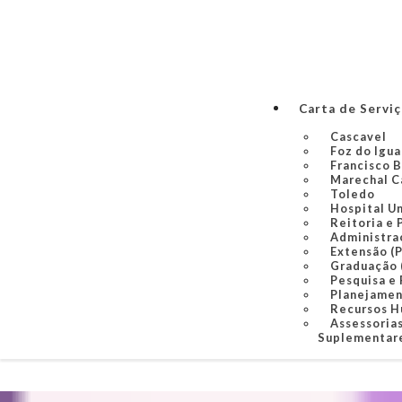
Carta de Servi
Cascavel
Foz do Igu
Francisco 
Marechal C
Toledo
Hospital U
Reitoria e 
Administra
Extensão (
Graduação
Pesquisa e
Planejame
Recursos 
Assessorias
Suplementare