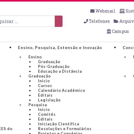
Webmail
Sis
sar
Telefones
Arquiv
Campus
Ensino, Pesquisa, Extensão e Inovação
Conc
Ensino
Graduação
Pós-Graduação
Educação a Distância
Graduação
Início
Cursos
Calendário Acadêmico
Editais
Legislação
Pesquisa
Início
Comitês
Editais
Iniciação Científica
IEES do
Resoluções e Formulários
Projetos e Convênios