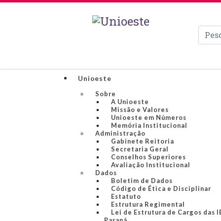
Pesqui
Unioeste
Sobre
A Unioeste
Missão e Valores
Unioeste em Números
Memória Institucional
Administração
Gabinete Reitoria
Secretaria Geral
Conselhos Superiores
Avaliação Institucional
Dados
Boletim de Dados
Código de Ética e Disciplinar
Estatuto
Estrutura Regimental
Lei de Estrutura de Cargos das 
Paraná