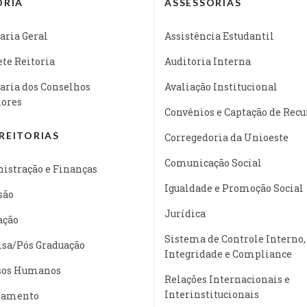
ORIA
ASSESSORIAS
aria Geral
Assistência Estudantil
te Reitoria
Auditoria Interna
aria dos Conselhos
Avaliação Institucional
iores
Convênios e Captação de Recu
REITORIAS
Corregedoria da Unioeste
Comunicação Social
istração e Finanças
Igualdade e Promoção Social
são
Jurídica
ação
Sistema de Controle Interno,
isa/Pós Graduação
Integridade e Compliance
sos Humanos
Relações Internacionais e
Interinstitucionais
jamento