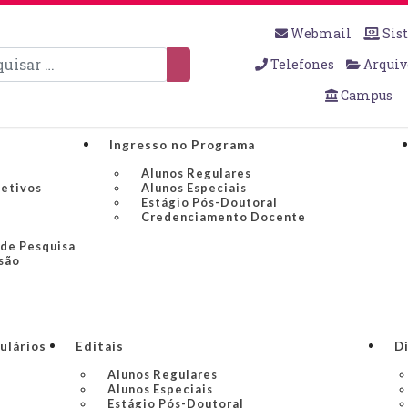
Webmail
Sis
sar
Telefones
Arquiv
Campus
Ingresso no Programa
Alunos Regulares
jetivos
Alunos Especiais
Estágio Pós-Doutoral
Credenciamento Docente
 de Pesquisa
são
ulários
Editais
Di
Alunos Regulares
Alunos Especiais
Estágio Pós-Doutoral