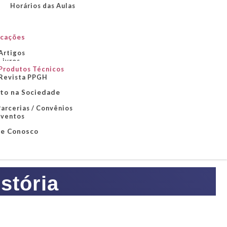
Horários das Aulas
icações
Artigos
Livros
Produtos Técnicos
Revista PPGH
to na Sociedade
arcerias / Convênios
Eventos
le Conosco
stória