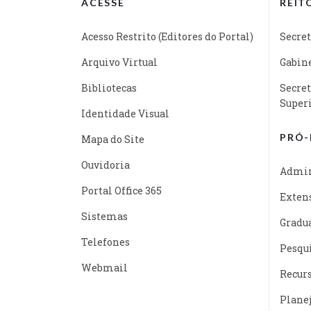
ACESSE
REIT
Acesso Restrito (Editores do Portal)
Secret
Arquivo Virtual
Gabine
Bibliotecas
Secret
Super
Identidade Visual
PRÓ-
Mapa do Site
Ouvidoria
Admin
Portal Office 365
Exten
Sistemas
Gradu
Telefones
Pesqu
Webmail
Recur
Plane