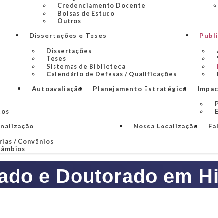
Credenciamento Docente
Bolsas de Estudo
Outros
Dissertações e Teses
Publ
Dissertações
Teses
Sistemas de Biblioteca
Calendário de Defesas / Qualificações
Autoavaliação
Planejamento Estratégico
Impac
P
tos
onalização
Nossa Localização
Fa
rias / Convênios
câmbios
ado e Doutorado em Hi