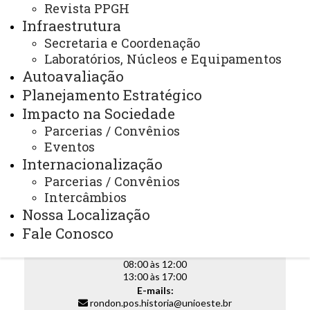
Revista PPGH
em História por parte da CAPES. As atividades do Curso
Infraestrutura
iniciaram-se no segundo semestre de 2015 e o
Secretaria e Coordenação
Programa, desde então, já formou 07 doutores.
Laboratórios, Núcleos e Equipamentos
ATUALIZAÇÃO MAIS RECENTE: 12 DE FEVEREIRO
Autoavaliação
DE 2026
Planejamento Estratégico
ACESSOS: 223
Impacto na Sociedade
Parcerias / Convênios
PPGH
Eventos
Internacionalização
Parcerias / Convênios
Intercâmbios
Telefone:
Nossa Localização
(45) 3284-7878
Ramal - 7900
Fale Conosco
Horário de Atendimento:
Segunda à sexta
08:00 às 12:00
13:00 às 17:00
E-mails:
rondon.pos.historia@unioeste.br