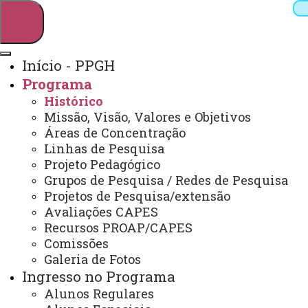
Início - PPGH
Programa
Pesquisar
Histórico
Missão, Visão, Valores e Objetivos
Áreas de Concentração
Linhas de Pesquisa
Webmail
Sistemas
Telefones
Projeto Pedagógico
Arquivo Virtual
Campus
Grupos de Pesquisa / Redes de Pesquisa
Projetos de Pesquisa/extensão
Avaliações CAPES
Recursos PROAP/CAPES
Comissões
Galeria de Fotos
Mestrado e Doutorado em História
Ingresso no Programa
Alunos Regulares