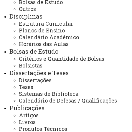
Bolsas de Estudo
PPGH - Pós-graduação em História - Marechal
Cândido Rondon
Outros
Impacto na Sociedade
Parcerias / Convênios
Disciplinas
Estrutura Curricular
Planos de Ensino
Calendário Acadêmico
Horários das Aulas
Bolsas de Estudo
ACESSE
Critérios e Quantidade de Bolsas
Acesso Restrito (Editores do Portal)
Bolsistas
Dissertações e Teses
Arquivo Virtual
Dissertações
Bibliotecas
Teses
Sistemas de Biblioteca
Identidade Visual
Calendário de Defesas / Qualificações
Publicações
Mapa do Site
Artigos
Ouvidoria
Livros
Produtos Técnicos
Portal Office 365