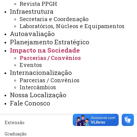
Revista PPGH
Sistemas
Infraestrutura
Secretaria e Coordenação
Telefones
Laboratórios, Núcleos e Equipamentos
Webmail
Autoavaliação
Planejamento Estratégico
Impacto na Sociedade
REITORIA
Parcerias / Convênios
Eventos
Secretaria Geral
Internacionalização
Gabinete Reitoria
Parcerias / Convênios
Intercâmbios
Secretaria dos Conselhos Superiores
Nossa Localização
Fale Conosco
PRÓ-REITORIAS
Administração e Finanças
Extensão
Graduação