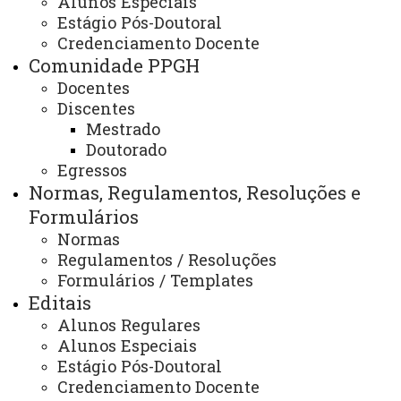
Alunos Especiais
Parcerias / Convênios
Estágio Pós-Doutoral
Credenciamento Docente
Comunidade PPGH
Docentes
ATUALIZAÇÃO MAIS RECENTE: 12 DE FEVEREIRO
DE 2026
Discentes
ACESSOS: 169
Mestrado
Doutorado
Egressos
Normas, Regulamentos, Resoluções e
Telefone:
(45) 3284-7878
Formulários
Ramal - 7900
Normas
Horário de Atendimento:
Regulamentos / Resoluções
Segunda à sexta
08:00 às 12:00
Formulários / Templates
13:00 às 17:00
Editais
E-mails:
Alunos Regulares
rondon.pos.historia@unioeste.br
Alunos Especiais
Estágio Pós-Doutoral
Credenciamento Docente
Você está aqui:
Unioeste