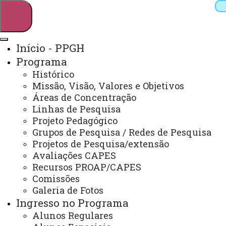
Início - PPGH
Programa
Pesquisar
Histórico
Missão, Visão, Valores e Objetivos
Áreas de Concentração
Linhas de Pesquisa
Webmail
Sistemas
Telefones
Projeto Pedagógico
Arquivo Virtual
Campus
Grupos de Pesquisa / Redes de Pesquisa
Projetos de Pesquisa/extensão
Avaliações CAPES
Recursos PROAP/CAPES
Comissões
Galeria de Fotos
Mestrado e Doutorado em História
Ingresso no Programa
Alunos Regulares