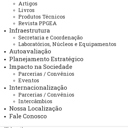
Artigos
Livros
Produtos Técnicos
Revista PPGEA
ACESSE
Infraestrutura
Acesso Restrito (Editores do Portal)
Secretaria e Coordenação
Laboratórios, Núcleos e Equipamentos
Arquivo Virtual
Autoavaliação
Bibliotecas
Planejamento Estratégico
Identidade Visual
Impacto na Sociedade
Parcerias / Convênios
Mapa do Site
Eventos
Internacionalização
Ouvidoria
Parcerias / Convênios
Portal Office 365
Intercâmbios
Nossa Localização
Sistemas
Fale Conosco
Telefones