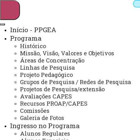
Início - PPGEA
Programa
Pesquisar
Histórico
Missão, Visão, Valores e Objetivos
Áreas de Concentração
Linhas de Pesquisa
Webmail
Sistemas
Telefones
Projeto Pedagógico
Arquivo Virtual
Campus
Grupos de Pesquisa / Redes de Pesquisa
Projetos de Pesquisa/extensão
Avaliações CAPES
Recursos PROAP/CAPES
Comissões
Galeria de Fotos
Mestrado e Doutorado em Engenharia de Energia
na Agricultura
Ingresso no Programa
Alunos Regulares