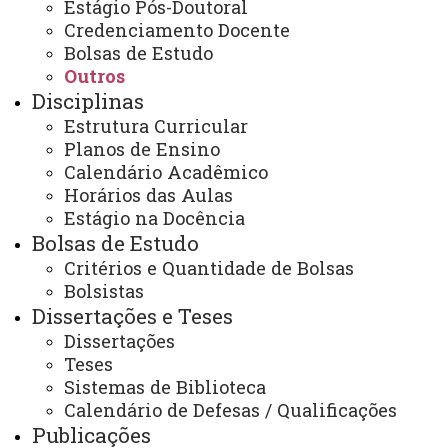
Estágio Pós-Doutoral
Credenciamento Docente
Bolsas de Estudo
Outros
Contato:
Disciplinas
/
(45) 3220-3151
Horários de Atendimento:
Estrutura Curricular
Segunda à sexta
Planos de Ensino
hh:mm às hh:mm
Calendário Acadêmico
E-mails:
Horários das Aulas
ppgea@unioeste.br
Estágio na Docência
Bolsas de Estudo
Você está aqui:
Unioeste
Critérios e Quantidade de Bolsas
PPGEA - Pós Graduação em Engenharia de Energia
Bolsistas
na Agricultura - Cascavel
Dissertações e Teses
Editais
Outros
Edital Nº 24/2026-PPGEA - Inscrição para seleção de
Dissertações
um bolsista de apoio técnico/nível superior para
Teses
atuar no Laboratório Multiusuário de Tecnologias
Sistemas de Biblioteca
Sustentáveis – LABTES
Calendário de Defesas / Qualificações
Publicações