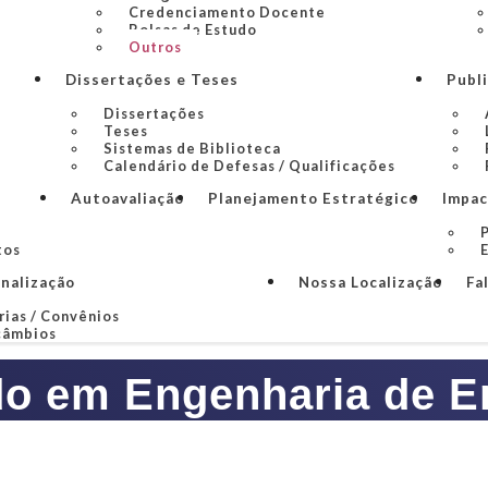
Credenciamento Docente
Bolsas de Estudo
Outros
Dissertações e Teses
Publ
Dissertações
Teses
Sistemas de Biblioteca
Calendário de Defesas / Qualificações
Autoavaliação
Planejamento Estratégico
Impac
P
tos
onalização
Nossa Localização
Fa
rias / Convênios
câmbios
o em Engenharia de En