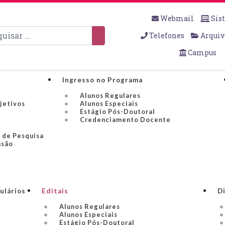
Webmail
Sis
sar
Telefones
Arquiv
Campus
Ingresso no Programa
Alunos Regulares
bjetivos
Alunos Especiais
Estágio Pós-Doutoral
Credenciamento Docente
 de Pesquisa
nsão
ulários
Editais
Di
Alunos Regulares
Alunos Especiais
Estágio Pós-Doutoral