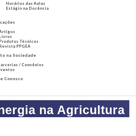
Horários das Aulas
Estágio na Docência
icações
Artigos
Livros
Produtos Técnicos
Revista PPGEA
to na Sociedade
arcerias / Convênios
Eventos
le Conosco
ergia na Agricultura