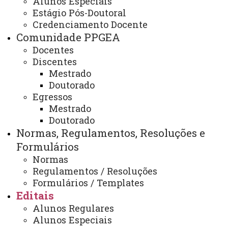
Alunos Especiais
Estágio Pós-Doutoral
Edital Nº 44/2025-PPGEA -
Credenciamento Docente
Homologação de inscrição e
Comunidade PPGEA
entrevista para seleção de um
Docentes
bolsista de apoio técnico/nível
Discentes
Mestrado
superior para atuar no
Doutorado
Laboratório Multiusuário de
Egressos
Tecnologias Sustentáveis –
Mestrado
LABTES
Doutorado
Normas, Regulamentos, Resoluções e
Formulários
Normas
Edital Nº 44/2025-PPGEA - Homologação de inscrição
Regulamentos / Resoluções
e entrevista para seleção de um bolsista de apoio
Formulários / Templates
técnico/nível superior para atuar no Laboratório
Editais
Multiusuário de Tecnologias Sustentáveis – LABTES
Alunos Regulares
ATUALIZAÇÃO MAIS RECENTE: 24 DE NOVEMBRO
Alunos Especiais
DE 2025