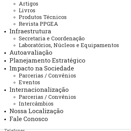
Artigos
Livros
Produtos Técnicos
Revista PPGEA
Infraestrutura
ACESSE
Secretaria e Coordenação
Acesso Restrito (Editores do Portal)
Laboratórios, Núcleos e Equipamentos
Autoavaliação
Arquivo Virtual
Planejamento Estratégico
Bibliotecas
Impacto na Sociedade
Parcerias / Convênios
Identidade Visual
Eventos
Mapa do Site
Internacionalização
Parcerias / Convênios
Ouvidoria
Intercâmbios
Portal Office 365
Nossa Localização
Fale Conosco
Sistemas
Telefones