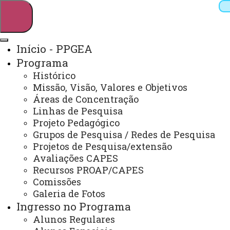
Início - PPGEA
Programa
Pesquisar
Histórico
Missão, Visão, Valores e Objetivos
Áreas de Concentração
Linhas de Pesquisa
Webmail
Sistemas
Telefones
Projeto Pedagógico
Arquivo Virtual
Campus
Grupos de Pesquisa / Redes de Pesquisa
Projetos de Pesquisa/extensão
Avaliações CAPES
Recursos PROAP/CAPES
Comissões
Galeria de Fotos
Mestrado e Doutorado em Engenharia de Energia
na Agricultura
Ingresso no Programa
Alunos Regulares