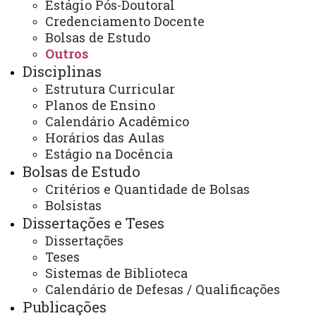
Estágio Pós-Doutoral
ACESSOS: 102
Credenciamento Docente
Bolsas de Estudo
Outros
Contato:
Disciplinas
/
(45) 3220-3151
Estrutura Curricular
Horários de Atendimento:
Planos de Ensino
Segunda à sexta
Calendário Acadêmico
hh:mm às hh:mm
E-mails:
Horários das Aulas
ppgea@unioeste.br
Estágio na Docência
Bolsas de Estudo
Critérios e Quantidade de Bolsas
Você está aqui:
Unioeste
Bolsistas
PPGEA - Pós Graduação em Engenharia de Energia
Dissertações e Teses
na Agricultura - Cascavel
Editais
Outros
Dissertações
Edital Nº 44/2025-PPGEA - Homologação de
Teses
inscrição e entrevista para seleção de um bolsista de
Sistemas de Biblioteca
apoio técnico/nível superior para atuar no
Laboratório Multiusuário de Tecnologias
Calendário de Defesas / Qualificações
Sustentáveis – LABTES
Publicações