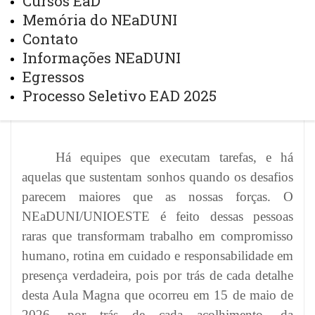
Cursos EaD
MAIS
Memória do NEaDUNI
Contato
Informações NEaDUNI
NEADUNI UMA EQUIPE QUE
Egressos
VALE TUDO E MUITO MAIS
Processo Seletivo EAD 2025
Há equipes que executam tarefas, e há
aquelas que sustentam sonhos quando os desafios
parecem maiores que as nossas forças. O
NEaDUNI/UNIOESTE é feito dessas pessoas
raras que transformam trabalho em compromisso
humano, rotina em cuidado e responsabilidade em
presença verdadeira, pois por trás de cada detalhe
desta Aula Magna que ocorreu em 15 de maio de
2026, por trás de cada acolhimento, da