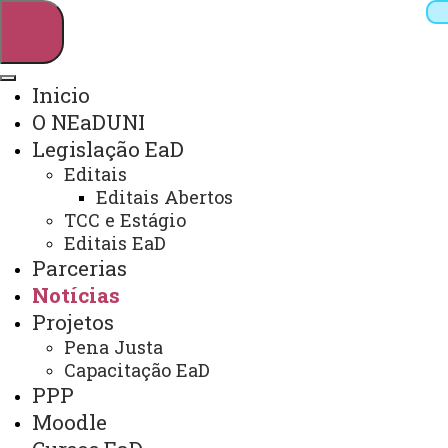
Inicio
O NEaDUNI
Pesquisar
Legislação EaD
Editais
Editais Abertos
Webmail
Sistemas
Telefones
TCC e Estágio
Editais EaD
Arquivo Virtual
Campus
Parcerias
Notícias
Projetos
Pena Justa
NOTÍCIAS
Capacitação EaD
PPP
Moodle
Você está aqui:
Unioeste
Neaduni
Notícias
COM O PALESTRANTE DR. FABIANO BORDIGNON