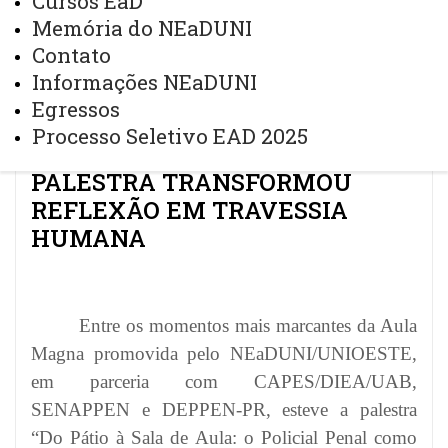
Cursos EaD
UMA PALESTRA TRANSFORMOU REFLEXÃO EM
Memória do NEaDUNI
TRAVESSIA HUMANA
Contato
Informações NEaDUNI
Egressos
COM O PALESTRANTE DR.
Processo Seletivo EAD 2025
FABIANO BORDIGNON UMA
PALESTRA TRANSFORMOU
REFLEXÃO EM TRAVESSIA
HUMANA
Entre os momentos mais marcantes da Aula
Magna promovida pelo NEaDUNI/UNIOESTE,
em parceria com CAPES/DIEA/UAB,
SENAPPEN e DEPPEN-PR, esteve a palestra
“Do Pátio à Sala de Aula: o Policial Penal como