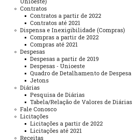
Unioeste)
Contratos
ASSESSORIAS
Contratos a partir de 2022
Assistência Estudantil
Contratos até 2021
Dispensa e Inexigibilidade (Compras)
Auditoria Interna
Compras a partir de 2022
Avaliação Institucional
Compras até 2021
Despesas
Convênios e Captação de Recursos
Despesas a partir de 2019
Despesas - Unioeste
Corregedoria da Unioeste
Quadro de Detalhamento de Despesa
Comunicação Social
Jetons
Diárias
Igualdade e Promoção Social
Pesquisa de Diárias
Jurídica
Tabela/Relação de Valores de Diárias
Fale Conosco
Sistema de Controle Interno, Integridade e Compliance
Licitações
Licitações a partir de 2022
Relações Internacionais e Interinstitucionais
Licitações até 2021
Receitas
ÓRGÃO DE APOIO