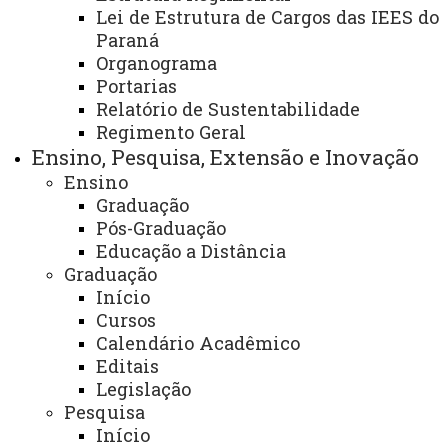
Editais - Alunos Especiais
Lei de Estrutura de Cargos das IEES do
Paraná
Editais - Alunos Regulares
Organograma
Portarias
Editais - Bolsas de Estudo
Relatório de Sustentabilidade
Editais - Credenciamento Docente
Regimento Geral
Ensino, Pesquisa, Extensão e Inovação
Editais - Estágio Pós-doutoral
Ensino
Graduação
Editais - Outros
Pós-Graduação
Educação a Distância
Graduação
Você está aqui:
Unioeste
PRPPG
Pós-Graduação
Início
Stricto Sensu - Mestrado e Doutorado
Programas
Cursos
Toledo - Programas Pós-graduação
Calendário Acadêmico
Química - PPGQUI
Editais - PPGQUI
Editais
Legislação
Pesquisa
Início