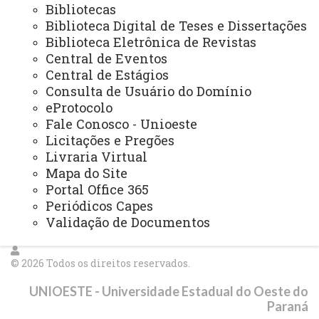
Bibliotecas
NUTE - Núcleo de Telemedicina
Biblioteca Digital de Teses e Dissertações
Biblioteca Eletrônica de Revistas
Núcleos Complementares
Central de Eventos
Central de Estágios
PROGRAMAS INSTITUCIONAIS
Consulta de Usuário do Domínio
PEL - Programa de Ensino de Línguas
eProtocolo
Fale Conosco - Unioeste
PEE - Educação Especial
Licitações e Pregões
PIBID - Bolsas de Iniciação à Docência
Livraria Virtual
Mapa do Site
PEIEX - Programa de Qualificação para Exportação
Portal Office 365
Periódicos Capes
Validação de Documentos
© 2026 Todos os direitos reservados.
UNIOESTE - Universidade Estadual do Oeste do
Paraná