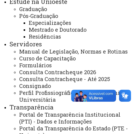
Estude na Unioeste
Graduação
REITORIA
Pós-Graduação
Secretaria Geral
Especializações
Mestrado e Doutorado
Gabinete Reitoria
Residências
Secretaria dos Conselhos Superiores
Servidores
Manual de Legislação, Normas e Rotinas
PRÓ-REITORIAS
Curso de Capacitação
Formulários
Administração e Finanças
Consulta Contracheque 2026
Extensão
Consulta Contracheque - Até 2025
Consignado
Graduação
Perfil Profissiográfico - Carreira Técnica
Pesquisa/Pós Graduação
Universitária
Transparência
Recursos Humanos
Portal de Transparência Institucional
(PTI) - Dados e Informações
Planejamento
Portal da Transparência do Estado (PTE -