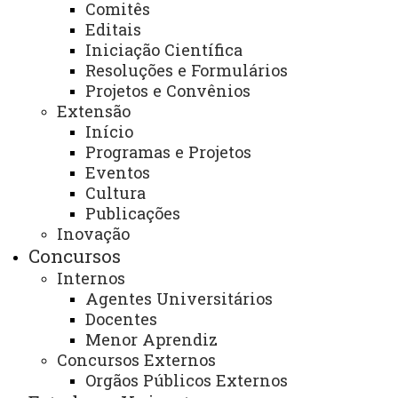
Comitês
Editais
ACESSE
Iniciação Científica
Acesso Restrito (Editores do Portal)
Resoluções e Formulários
Projetos e Convênios
Arquivo Virtual
Extensão
Início
Bibliotecas
Programas e Projetos
Identidade Visual
Eventos
Cultura
Mapa do Site
Publicações
Ouvidoria
Inovação
Concursos
Portal Office 365
Internos
Sistemas
Agentes Universitários
Docentes
Telefones
Menor Aprendiz
Concursos Externos
Webmail
Orgãos Públicos Externos