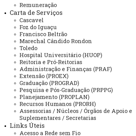
Remuneração
Unioeste INOVA - Agência de Inovação da Unioeste
Carta de Serviços
Cascavel
ÓRGÃOS SUPLEMENTARES
Foz do Iguaçu
Coordenadoria de Concursos e Processos Seletivos
Francisco Beltrão
Marechal Cândido Rondon
Editora
Toledo
Hospital Universitário (HUOP)
Gráfica Universitária
Reitoria e Pró-Reitorias
Administração e Finanças (PRAF)
Extensão (PROEX)
NÚCLEOS
Graduação (PROGRAD)
NeadUni - Núcleo de Educação a Distância
Pesquisa e Pós-Graduação (PRPPG)
Planejamento (PROPLAN)
NEE - Núcleo de Estações Experimentais
Recursos Humanos (PRORH)
NTI - Núcleo de Tecnologia da Informação
Assessorias / Núcleos / Órgãos de Apoio e
Suplementares / Secretarias
NIP - Núcleo de Inserção Profissional
Links Úteis
NUFOPE - Núcleo de Formação Docente e Prática de Ensino
Acesso a Rede sem Fio