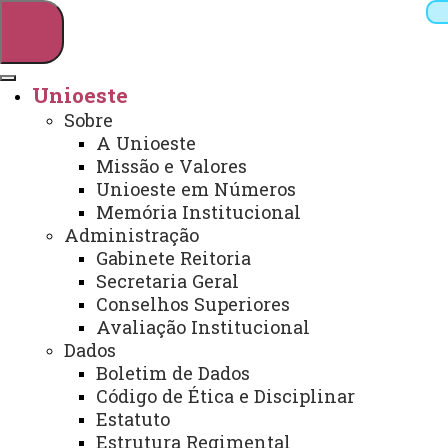
Unioeste
Sobre
Pesquisar
A Unioeste
Missão e Valores
Unioeste em Números
Memória Institucional
Webmail
Sistemas
Telefones
Administração
Arquivo Virtual
Campus
Gabinete Reitoria
Secretaria Geral
Conselhos Superiores
Avaliação Institucional
Dados
Boletim de Dados
Não há artigos nesta categoria. Se subcategorias
forem mostradas nesta página, elas poderão conter artigos.
Código de Ética e Disciplinar
Estatuto
Subcategorias
Estrutura Regimental