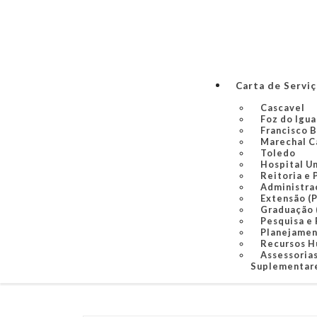
Carta de Servi
Cascavel
Foz do Igu
Francisco 
Marechal C
Toledo
Hospital U
Reitoria e 
Administra
Extensão (
Graduação
Pesquisa e
Planejame
Recursos 
Assessorias
Suplementare