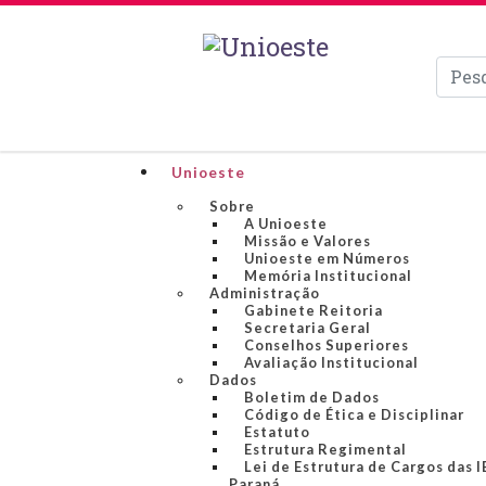
Pesqui
Unioeste
Sobre
A Unioeste
Missão e Valores
Unioeste em Números
Memória Institucional
Administração
Gabinete Reitoria
Secretaria Geral
Conselhos Superiores
Avaliação Institucional
Dados
Boletim de Dados
Código de Ética e Disciplinar
Estatuto
Estrutura Regimental
Lei de Estrutura de Cargos das 
Paraná