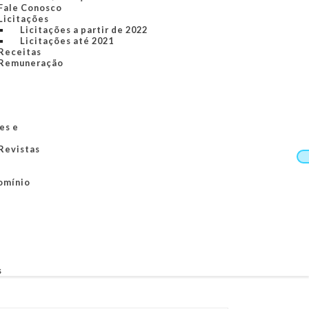
Fale Conosco
Licitações
Licitações a partir de 2022
Licitações até 2021
Receitas
Remuneração
es e
 Revistas
omínio
s