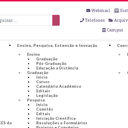
Webmail
Sis
sar
Telefones
Arquiv
Campus
Ensino, Pesquisa, Extensão e Inovação
Conc
Ensino
Graduação
Pós-Graduação
Educação a Distância
Graduação
Início
Cursos
Calendário Acadêmico
Editais
Legislação
Pesquisa
Início
Comitês
Editais
Iniciação Científica
IEES do
Resoluções e Formulários
Projetos e Convênios