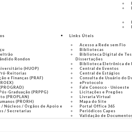
ços
Links Úteis
Acesso a Rede sem Fio
açu
Bibliotecas
Beltrão
Biblioteca Digital de Tes
ândido Rondon
Dissertações
Biblioteca Eletrônica de
niversitário (HUOP)
Central de Eventos
Pró-Reitorias
Central de Estágios
ção e Finanças (PRAF)
Consulta de Usuário do D
PROEX)
eProtocolo
 (PROGRAD)
Fale Conosco - Unioeste
 Pós-Graduação (PRPPG)
Licitações e Pregões
nto (PROPLAN)
Livraria Virtual
Humanos (PRORH)
Mapa do Site
 / Núcleos / Órgãos de Apoio e
Portal Office 365
s / Secretarias
Periódicos Capes
Validação de Documento