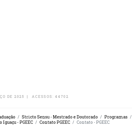
ÇO DE 2025
ACESSOS: 44702
aduação
Stricto Sensu - Mestrado e Doutorado
Programas
o Iguaçu - PGEEC
Contato PGEEC
Contato - PGEEC