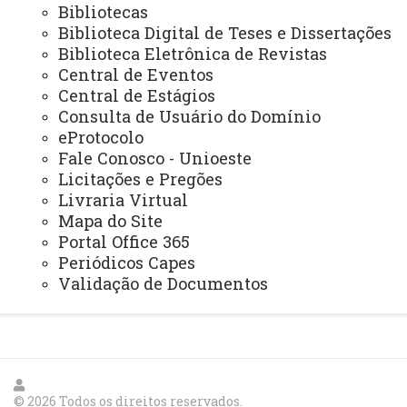
Bibliotecas
NIP - Núcleo de Inserção Profissional
Biblioteca Digital de Teses e Dissertações
Biblioteca Eletrônica de Revistas
NUFOPE - Núcleo de Formação Docente e Prática de Ensino
Central de Eventos
NUTE - Núcleo de Telemedicina
Central de Estágios
Consulta de Usuário do Domínio
Núcleos Complementares
eProtocolo
Fale Conosco - Unioeste
PROGRAMAS INSTITUCIONAIS
Licitações e Pregões
PEL - Programa de Ensino de Línguas
Livraria Virtual
Mapa do Site
PEE - Educação Especial
Portal Office 365
PIBID - Bolsas de Iniciação à Docência
Periódicos Capes
Validação de Documentos
PEIEX - Programa de Qualificação para Exportação
© 2026 Todos os direitos reservados.