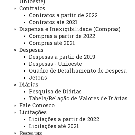
Unioeste)
Contratos
Planejamento
Contratos a partir de 2022
Contratos até 2021
Dispensa e Inexigibilidade (Compras)
ASSESSORIAS
Compras a partir de 2022
Assistência Estudantil
Compras até 2021
Despesas
Auditoria Interna
Despesas a partir de 2019
Despesas - Unioeste
Avaliação Institucional
Quadro de Detalhamento de Despesa
Convênios e Captação de Recursos
Jetons
Diárias
Corregedoria da Unioeste
Pesquisa de Diárias
Comunicação Social
Tabela/Relação de Valores de Diárias
Fale Conosco
Igualdade e Promoção Social
Licitações
Licitações a partir de 2022
Jurídica
Licitações até 2021
Sistema de Controle Interno, Integridade e Compliance
Receitas