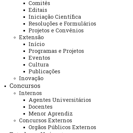
Comitês
Editais
Iniciação Científica
Resoluções e Formulários
Projetos e Convênios
ACESSE
Extensão
Início
Acesso Restrito (Editores do Portal)
Programas e Projetos
Arquivo Virtual
Eventos
Cultura
Bibliotecas
Publicações
Identidade Visual
Inovação
Concursos
Mapa do Site
Internos
Ouvidoria
Agentes Universitários
Docentes
Portal Office 365
Menor Aprendiz
Concursos Externos
Sistemas
Orgãos Públicos Externos
Telefones