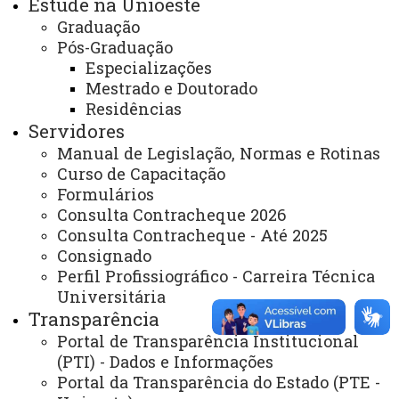
Estude na Unioeste
Graduação
Webmail
Pós-Graduação
Especializações
Mestrado e Doutorado
REITORIA
Residências
Secretaria Geral
Servidores
Manual de Legislação, Normas e Rotinas
Gabinete Reitoria
Curso de Capacitação
Secretaria dos Conselhos Superiores
Formulários
Consulta Contracheque 2026
Consulta Contracheque - Até 2025
PRÓ-REITORIAS
Consignado
Administração e Finanças
Perfil Profissiográfico - Carreira Técnica
Extensão
Universitária
Transparência
Graduação
Portal de Transparência Institucional
Pesquisa/Pós Graduação
(PTI) - Dados e Informações
Portal da Transparência do Estado (PTE -
Recursos Humanos