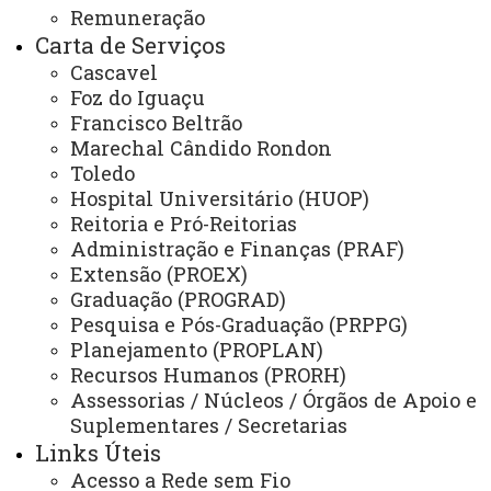
Remuneração
Relações Internacionais e Interinstitucionais
Carta de Serviços
Cascavel
ÓRGÃO DE APOIO
Foz do Iguaçu
Unioeste INOVA - Agência de Inovação da Unioeste
Francisco Beltrão
Marechal Cândido Rondon
ÓRGÃOS SUPLEMENTARES
Toledo
Coordenadoria de Concursos e Processos Seletivos
Hospital Universitário (HUOP)
Reitoria e Pró-Reitorias
Editora
Administração e Finanças (PRAF)
Extensão (PROEX)
Gráfica Universitária
Graduação (PROGRAD)
Pesquisa e Pós-Graduação (PRPPG)
Planejamento (PROPLAN)
NÚCLEOS
Recursos Humanos (PRORH)
NeadUni - Núcleo de Educação a Distância
Assessorias / Núcleos / Órgãos de Apoio e
Suplementares / Secretarias
NEE - Núcleo de Estações Experimentais
Links Úteis
NTI - Núcleo de Tecnologia da Informação
Acesso a Rede sem Fio