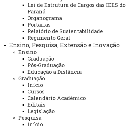
Lei de Estrutura de Cargos das IEES do
Contato:
Paraná
Organograma
(45) 3220-7263
Portarias
Horário de Atendimento:
Relatório de Sustentabilidade
Segunda à sexta
Regimento Geral
08:00 às 11:30
Ensino, Pesquisa, Extensão e Inovação
Ensino
13:30 às 17:00
Graduação
E-mail:
Pós-Graduação
cascavel.mestradoedu@unioeste.br
Educação a Distância
ATUALIZAÇÃO MAIS RECENTE: 21 DE NOVEMBRO
Graduação
DE 2024
Início
ACESSOS: 61061
Cursos
Calendário Acadêmico
Você está aqui:
Unioeste
PRPPG
Pós-Graduação
Editais
Stricto Sensu - Mestrado e Doutorado
Programas
Legislação
Programas - Cascavel
Educação - PPGE
Pesquisa
Contato - PPGE
Contato - PPGE
Início