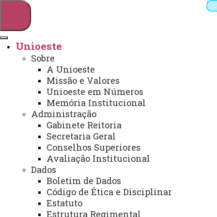
Unioeste
Sobre
Pesquisar
A Unioeste
Missão e Valores
Unioeste em Números
Memória Institucional
Webmail
Sistemas
Telefones
Administração
Arquivo Virtual
Campus
Gabinete Reitoria
Secretaria Geral
Conselhos Superiores
Avaliação Institucional
Dados
Boletim de Dados
Contato - PPGE
Código de Ética e Disciplinar
Estatuto
Estrutura Regimental