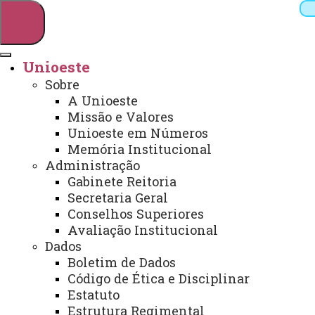
Unioeste
Sobre
Pesquisar
A Unioeste
Missão e Valores
Unioeste em Números
Memória Institucional
Webmail
Sistemas
Telefones
Administração
Arquivo Virtual
Campus
Gabinete Reitoria
Secretaria Geral
Conselhos Superiores
Avaliação Institucional
Dados
Boletim de Dados
Contato - PPGE
Código de Ética e Disciplinar
Estatuto
Estrutura Regimental