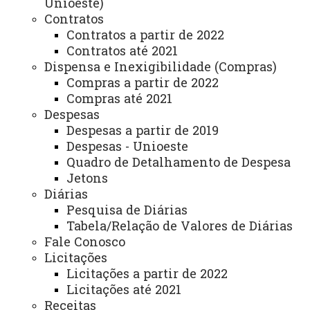
Unioeste)
Contratos
Planejamento
Contratos a partir de 2022
Contratos até 2021
Dispensa e Inexigibilidade (Compras)
ASSESSORIAS
Compras a partir de 2022
Assistência Estudantil
Compras até 2021
Despesas
Auditoria Interna
Despesas a partir de 2019
Despesas - Unioeste
Avaliação Institucional
Quadro de Detalhamento de Despesa
Convênios e Captação de Recursos
Jetons
Diárias
Corregedoria da Unioeste
Pesquisa de Diárias
Comunicação Social
Tabela/Relação de Valores de Diárias
Fale Conosco
Igualdade e Promoção Social
Licitações
Licitações a partir de 2022
Jurídica
Licitações até 2021
Sistema de Controle Interno, Integridade e Compliance
Receitas