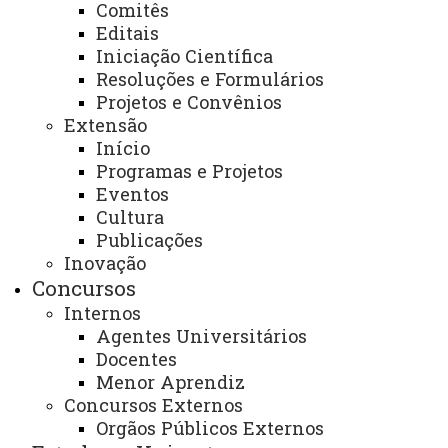
Comitês
Editais
Iniciação Científica
Resoluções e Formulários
Projetos e Convênios
ACESSE
Extensão
Início
Acesso Restrito (Editores do Portal)
Programas e Projetos
Arquivo Virtual
Eventos
Cultura
Bibliotecas
Publicações
Identidade Visual
Inovação
Concursos
Mapa do Site
Internos
Ouvidoria
Agentes Universitários
Docentes
Portal Office 365
Menor Aprendiz
Concursos Externos
Sistemas
Orgãos Públicos Externos
Telefones