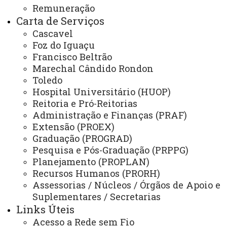
Remuneração
Relações Internacionais e Interinstitucionais
Carta de Serviços
Cascavel
ÓRGÃO DE APOIO
Foz do Iguaçu
Unioeste INOVA - Agência de Inovação da Unioeste
Francisco Beltrão
Marechal Cândido Rondon
ÓRGÃOS SUPLEMENTARES
Toledo
Coordenadoria de Concursos e Processos Seletivos
Hospital Universitário (HUOP)
Reitoria e Pró-Reitorias
Editora
Administração e Finanças (PRAF)
Extensão (PROEX)
Gráfica Universitária
Graduação (PROGRAD)
Pesquisa e Pós-Graduação (PRPPG)
Planejamento (PROPLAN)
NÚCLEOS
Recursos Humanos (PRORH)
NeadUni - Núcleo de Educação a Distância
Assessorias / Núcleos / Órgãos de Apoio e
Suplementares / Secretarias
NEE - Núcleo de Estações Experimentais
Links Úteis
NTI - Núcleo de Tecnologia da Informação
Acesso a Rede sem Fio