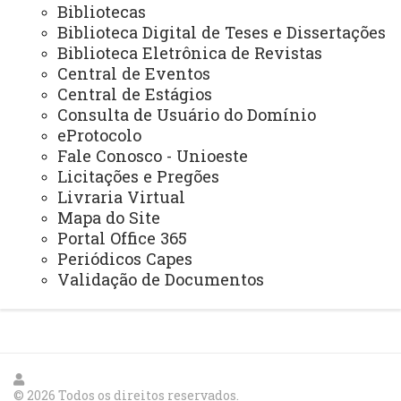
Bibliotecas
NIP - Núcleo de Inserção Profissional
Biblioteca Digital de Teses e Dissertações
Biblioteca Eletrônica de Revistas
NUFOPE - Núcleo de Formação Docente e Prática de Ensino
Central de Eventos
NUTE - Núcleo de Telemedicina
Central de Estágios
Consulta de Usuário do Domínio
Núcleos Complementares
eProtocolo
Fale Conosco - Unioeste
PROGRAMAS INSTITUCIONAIS
Licitações e Pregões
PEL - Programa de Ensino de Línguas
Livraria Virtual
Mapa do Site
PEE - Educação Especial
Portal Office 365
PIBID - Bolsas de Iniciação à Docência
Periódicos Capes
Validação de Documentos
PEIEX - Programa de Qualificação para Exportação
© 2026 Todos os direitos reservados.