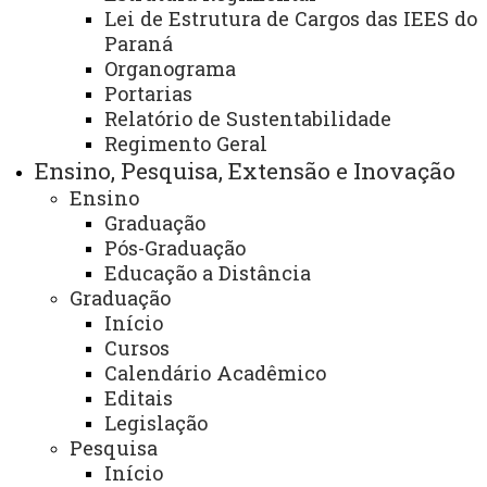
Lei de Estrutura de Cargos das IEES do
Contato:
Paraná
Organograma
(45) 3220-7263
Portarias
Horário de Atendimento:
Relatório de Sustentabilidade
Segunda à sexta
Regimento Geral
08:00 às 11:30
Ensino, Pesquisa, Extensão e Inovação
Ensino
13:30 às 17:00
Graduação
E-mail:
Pós-Graduação
cascavel.mestradoedu@unioeste.br
Educação a Distância
ATUALIZAÇÃO MAIS RECENTE: 21 DE NOVEMBRO
Graduação
DE 2024
Início
ACESSOS: 60980
Cursos
Calendário Acadêmico
Você está aqui:
Unioeste
PRPPG
Pós-Graduação
Editais
Stricto Sensu - Mestrado e Doutorado
Programas
Legislação
Programas - Cascavel
Educação - PPGE
Pesquisa
Contato - PPGE
Contato - PPGE
Início