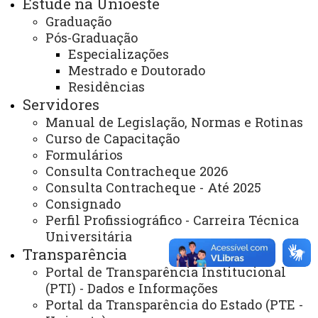
Estude na Unioeste
Graduação
Webmail
Pós-Graduação
Especializações
Mestrado e Doutorado
REITORIA
Residências
Secretaria Geral
Servidores
Manual de Legislação, Normas e Rotinas
Gabinete Reitoria
Curso de Capacitação
Secretaria dos Conselhos Superiores
Formulários
Consulta Contracheque 2026
Consulta Contracheque - Até 2025
PRÓ-REITORIAS
Consignado
Administração e Finanças
Perfil Profissiográfico - Carreira Técnica
Extensão
Universitária
Transparência
Graduação
Portal de Transparência Institucional
Pesquisa/Pós Graduação
(PTI) - Dados e Informações
Portal da Transparência do Estado (PTE -
Recursos Humanos