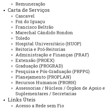
Coordenadoria de Concursos e Processos Seletivos
Remuneração
Carta de Serviços
Editora
Cascavel
Gráfica Universitária
Foz do Iguaçu
Francisco Beltrão
Marechal Cândido Rondon
NÚCLEOS
Toledo
Hospital Universitário (HUOP)
NeadUni - Núcleo de Educação a Distância
Reitoria e Pró-Reitorias
NEE - Núcleo de Estações Experimentais
Administração e Finanças (PRAF)
Extensão (PROEX)
NTI - Núcleo de Tecnologia da Informação
Graduação (PROGRAD)
NIP - Núcleo de Inserção Profissional
Pesquisa e Pós-Graduação (PRPPG)
Planejamento (PROPLAN)
NUFOPE - Núcleo de Formação Docente e Prática de Ensino
Recursos Humanos (PRORH)
Assessorias / Núcleos / Órgãos de Apoio e
NUTE - Núcleo de Telemedicina
Suplementares / Secretarias
Núcleos Complementares
Links Úteis
Acesso a Rede sem Fio