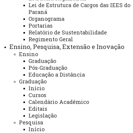
Lei de Estrutura de Cargos das IEES do
Paraná
/portal/ods-unioeste
Organograma
Portarias
Objetivos de Desenvolvimento Sustentável
Relatório de Sustentabilidade
(ODS)
Regimento Geral
ATUALIZAÇÃO MAIS RECENTE: 11 DE ABRIL DE 2025
Ensino, Pesquisa, Extensão e Inovação
ACESSOS: 20439
Ensino
Graduação
Você está aqui:
Unioeste
Destaques - Inicial
Pós-Graduação
Objetivos de Desenvolvimento Sustentável (ODS)
Educação a Distância
Graduação
Início
Cursos
Calendário Acadêmico
Editais
Legislação
ACESSE
Pesquisa
Acesso Restrito (Editores do Portal)
Início