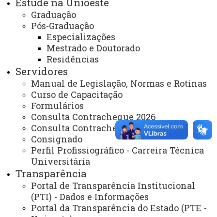
Estude na Unioeste
Graduação
Secretaria dos Conselhos Superiores
Pós-Graduação
Especializações
PRÓ-REITORIAS
Mestrado e Doutorado
Administração e Finanças
Residências
Servidores
Extensão
Manual de Legislação, Normas e Rotinas
Graduação
Curso de Capacitação
Formulários
Pesquisa/Pós Graduação
Consulta Contracheque 2026
Consulta Contracheque - Até 2025
Recursos Humanos
Consignado
Planejamento
Perfil Profissiográfico - Carreira Técnica
Universitária
Transparência
ASSESSORIAS
Portal de Transparência Institucional
(PTI) - Dados e Informações
Assistência Estudantil
Portal da Transparência do Estado (PTE -
Auditoria Interna