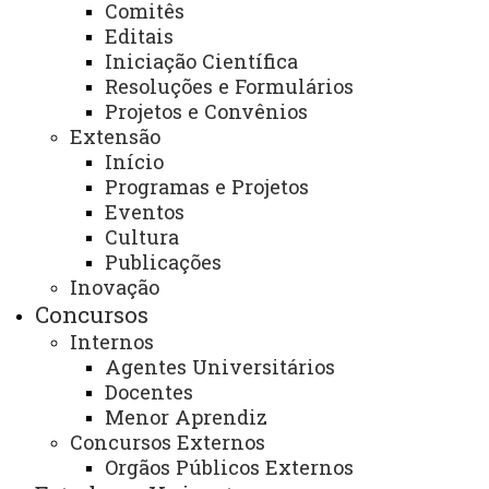
Arquivo Virtual
Comitês
Editais
Bibliotecas
Iniciação Científica
Resoluções e Formulários
Identidade Visual
Projetos e Convênios
Mapa do Site
Extensão
Início
Ouvidoria
Programas e Projetos
Portal Office 365
Eventos
Cultura
Sistemas
Publicações
Inovação
Telefones
Concursos
Webmail
Internos
Agentes Universitários
Docentes
Menor Aprendiz
REITORIA
Concursos Externos
Secretaria Geral
Orgãos Públicos Externos
Gabinete Reitoria