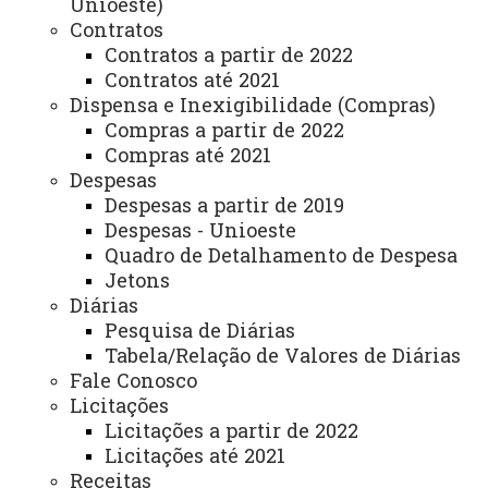
Unioeste)
Contratos
Avaliação Institucional
Contratos a partir de 2022
Convênios e Captação de Recursos
Contratos até 2021
Dispensa e Inexigibilidade (Compras)
Corregedoria da Unioeste
Compras a partir de 2022
Compras até 2021
Comunicação Social
Despesas
Igualdade e Promoção Social
Despesas a partir de 2019
Despesas - Unioeste
Jurídica
Quadro de Detalhamento de Despesa
Jetons
Sistema de Controle Interno, Integridade e Compliance
Diárias
Relações Internacionais e Interinstitucionais
Pesquisa de Diárias
Tabela/Relação de Valores de Diárias
ÓRGÃO DE APOIO
Fale Conosco
Licitações
Unioeste INOVA - Agência de Inovação da Unioeste
Licitações a partir de 2022
Licitações até 2021
ÓRGÃOS SUPLEMENTARES
Receitas