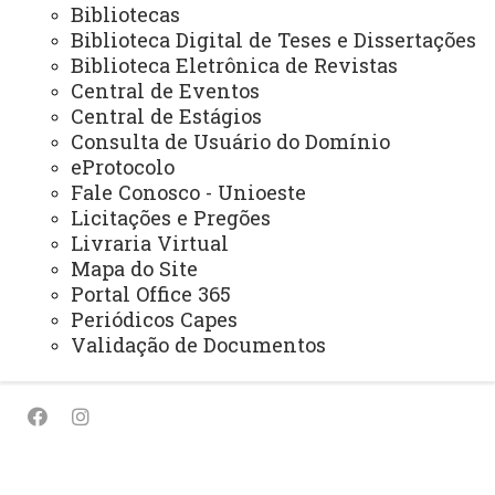
PROGRAMAS INSTITUCIONAIS
Bibliotecas
Biblioteca Digital de Teses e Dissertações
PEL - Programa de Ensino de Línguas
Biblioteca Eletrônica de Revistas
PEE - Educação Especial
Central de Eventos
Central de Estágios
PIBID - Bolsas de Iniciação à Docência
Consulta de Usuário do Domínio
PEIEX - Programa de Qualificação para Exportação
eProtocolo
Fale Conosco - Unioeste
Licitações e Pregões
Livraria Virtual
Mapa do Site
Portal Office 365
© 2026 Todos os direitos reservados.
Periódicos Capes
UNIOESTE - Universidade Estadual do Oeste do
Validação de Documentos
Paraná