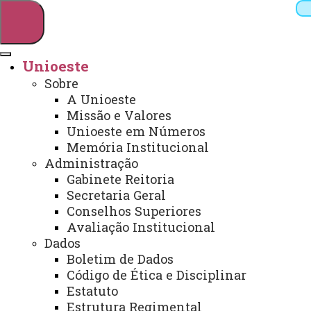
Unioeste
Sobre
Pesquisar
A Unioeste
Missão e Valores
Unioeste em Números
Memória Institucional
Webmail
Sistemas
Telefones
Administração
Arquivo Virtual
Campus
Gabinete Reitoria
Secretaria Geral
Conselhos Superiores
Avaliação Institucional
Dados
Boletim de Dados
Objetivos de Desenvolvimento
Código de Ética e Disciplinar
Sustentável (ODS)
Estatuto
Estrutura Regimental