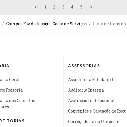
1
2
3
4
5
Campus Foz do Iguaçu - Carta de Serviços
Lista de Itens d
ORIA
ASSESSORIAS
aria Geral
Assistência Estudantil
te Reitoria
Auditoria Interna
aria dos Conselhos
Avaliação Institucional
iores
Convênios e Captação de Recu
REITORIAS
Corregedoria da Unioeste