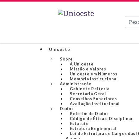
Pesqui
Unioeste
Sobre
A Unioeste
Missão e Valores
Unioeste em Números
Memória Institucional
Administração
Gabinete Reitoria
Secretaria Geral
Conselhos Superiores
Avaliação Institucional
Dados
Boletim de Dados
Código de Ética e Disciplinar
Estatuto
Estrutura Regimental
Lei de Estrutura de Cargos das 
Paraná