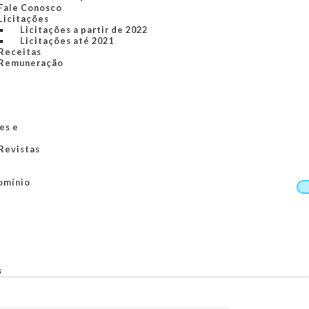
Fale Conosco
Licitações
Licitações a partir de 2022
Licitações até 2021
Receitas
Remuneração
es e
 Revistas
omínio
s