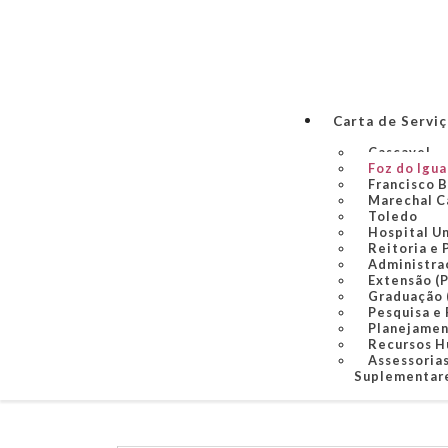
Carta de Servi
Cascavel
Foz do Igu
Francisco 
Marechal C
Toledo
Hospital U
Reitoria e 
Administra
Extensão (
Graduação
Pesquisa e
Planejame
Recursos 
Assessorias
Suplementare