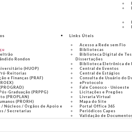
ços
Links Úteis
Acesso a Rede sem Fio
açu
Bibliotecas
Beltrão
Biblioteca Digital de Tes
ândido Rondon
Dissertações
Biblioteca Eletrônica de
niversitário (HUOP)
Central de Eventos
Pró-Reitorias
Central de Estágios
ção e Finanças (PRAF)
Consulta de Usuário do D
PROEX)
eProtocolo
 (PROGRAD)
Fale Conosco - Unioeste
 Pós-Graduação (PRPPG)
Licitações e Pregões
nto (PROPLAN)
Livraria Virtual
Humanos (PRORH)
Mapa do Site
 / Núcleos / Órgãos de Apoio e
Portal Office 365
s / Secretarias
Periódicos Capes
Validação de Documento