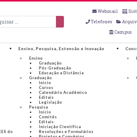
Webmail
Sis
sar
Telefones
Arquiv
Campus
Ensino, Pesquisa, Extensão e Inovação
Conc
Ensino
Graduação
Pós-Graduação
Educação a Distância
Graduação
Início
Cursos
Calendário Acadêmico
Editais
Legislação
Pesquisa
Início
Comitês
Editais
Iniciação Científica
IEES do
Resoluções e Formulários
Projetos e Convênios