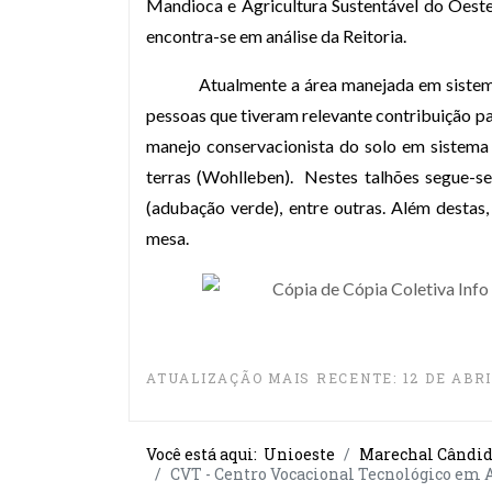
Mandioca e Agricultura Sustentável do Oeste 
encontra-se em an
álise da Reitoria.
Atualmente a área manejada em sistem
pessoas que tiveram relevante contribuição
pa
manejo conservacionista do solo em sistema 
terras (Wohlleben).
Nestes talhões segue-se 
(adubação verde), entre outras. Além desta
mesa.
ATUALIZAÇÃO MAIS RECENTE: 12 DE ABRI
Você está aqui:
Unioeste
Marechal Cândid
CVT - Centro Vocacional Tecnológico em A