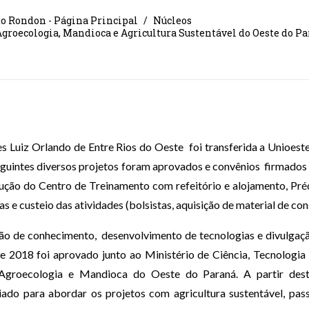
o Rondon - Página Principal
Núcleos
groecologia, Mandioca e Agricultura Sustentável do Oeste do P
es Luiz Orlando de Entre Rios do Oeste
foi transferida a Unioe
guintes diversos projetos foram aprovados e convênios
firmados 
rução do Centro de Treinamento com refeitório e alojamento, Pr
s e custeio das atividades (bolsistas, aquisição de material de co
ão de conhecimento,
desenvolvimento de tecnologias e divulgaçã
 de 2018 foi aprovado junto ao Ministério de Ciência, Tecnologi
Agroecologia e Mandioca do Oeste do Paraná. A partir dest
liado para abordar os projetos com agricultura sustentável, p