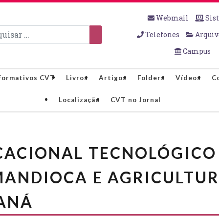
Webmail
Sis
sar
Telefones
Arquiv
Campus
formativos CVT
Livros
Artigos
Folders
Vídeos
C
Localização
CVT no Jornal
CACIONAL TECNOLÓGICO
MANDIOCA E AGRICULTUR
RANÁ