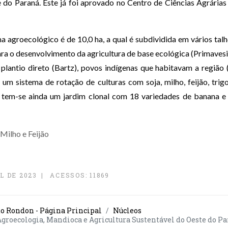
do Paraná. Este já f
oi aprovado no Centro de Ciências Agrári
a agroecológico é de 10,0 ha, a qual é subdividida em vários 
ra o desenvolvimento da agricultura de base ecológica (Primaves
plantio direto (Bartz), povos indígenas que habitavam a região
um sistema de rotação de culturas com soja, milho, feijão, trigo
s, tem-se ainda um jardim clonal com 18 variedades de banana
L DE 2023
ACESSOS: 11869
o Rondon - Página Principal
Núcleos
groecologia, Mandioca e Agricultura Sustentável do Oeste do P