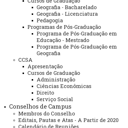
Cursos de Graduação
Geografia - Bacharelado
Geografia - Licenciatura
Título:
Centro de Ciências Humanas - CCH
Pedagogia
Programas de Pós-Graduação
Área:
Direção Geral do campus
Programa de Pós-Graduação em
Educação - Mestrado
Finalidade e competências:
Programa de Pós-Graduação em
Geografia
A Direção de Centro é órgão executivo
CCSA
da administração básica que planeja, coordena e
Apresentação
implementa os fins indissociáveis do ensino, pesquisa e
Cursos de Graduação
Administração
extensão.
Ciências Econômicas
Descrição dos serviços oferecidos:
Direito
Serviço Social
A Direção de Centro é responsável pelo
Conselhos de Campus
planejamento, coordenação e implementação das
Membros do Conselho
Editais, Pautas e Atas - A Partir de 2020
atividades de ensino, pesquisa e extensão. Oferece
Calendário de Reuniões