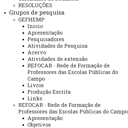
serviços como cursos de graduação em Pedagogia
RESOLUÇÕES
(matutino e noturno), Geografia-bacharelado (noturno) e
Grupos de pesquisa
Geografia-Licenciatura (noturno). Também possui
GEFHEMP
programas de pós-graduação, incluindo mestrado e
Inicio
Apresentação
doutorado em Geografia e mestrado em Educação. O
Pesquisadores
Centro promove atividades de extensão para a
Atividades de Pesquisa
comunidade interna e externa, como cursos, eventos,
Acervo
projetos e programas, além do desenvolvimento de
Atividades de extensão
projetos, grupos e núcleos de pesquisa.
REFOCAR - Rede de Formação de
Professores das Escolas Públicas do
E-mail institucional:
beltrao.cch@unioeste.br
Campo
Livros
Telefone (ramal):
(46) 3520-4815 / 3520-4816
Produção Escrita
Links
Endereço para atendimento presencial e
REFOCAR - Rede de Formação de
correspondência:
Professores das Escolas Públicas do Campo
Apresentação
Rua Maringá, 1200 – Bairro Vila Nova , CEP
Objetivos