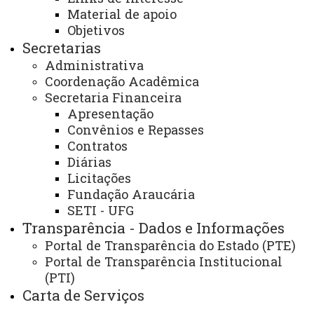
Material de apoio
REITORIA
Objetivos
Secretaria Geral
Secretarias
Administrativa
Gabinete Reitoria
Coordenação Acadêmica
Secretaria Financeira
Secretaria dos Conselhos Superiores
Apresentação
Convênios e Repasses
PRÓ-REITORIAS
Contratos
Administração e Finanças
Diárias
Licitações
Extensão
Fundação Araucária
Graduação
SETI - UFG
Transparência - Dados e Informações
Pesquisa/Pós Graduação
Portal de Transparência do Estado (PTE)
Recursos Humanos
Portal de Transparência Institucional
(PTI)
Planejamento
Carta de Serviços