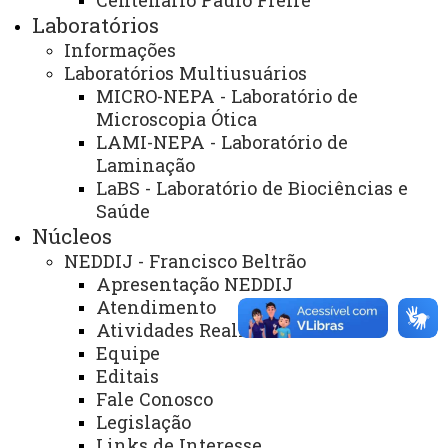
Centenário Paulo Freire
Laboratórios
ACESSE
Informações
Acesso Restrito (Editores do Portal)
Laboratórios Multiusuários
MICRO-NEPA - Laboratório de
Arquivo Virtual
Microscopia Ótica
LAMI-NEPA - Laboratório de
Bibliotecas
Laminação
Identidade Visual
LaBS - Laboratório de Biociências e
Saúde
Mapa do Site
Núcleos
Ouvidoria
NEDDIJ - Francisco Beltrão
Apresentação NEDDIJ
Portal Office 365
Atendimento
Atividades Realizadas
Sistemas
Equipe
Telefones
Editais
Fale Conosco
Webmail
Legislação
Links de Interesse