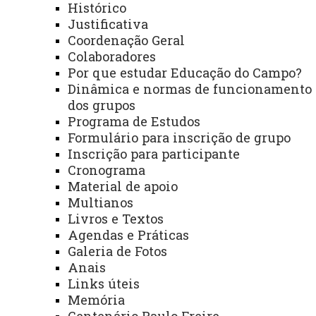
85.605-010, Francisco Beltrão – Paraná.
Histórico
Justificativa
Bloco C – Administrativo
Coordenação Geral
Colaboradores
Dias e horários de Atendimento:
Por que estudar Educação do Campo?
Dinâmica e normas de funcionamento
Segunda-feira a sexta-feira das 8h às 12h /13h30
dos grupos
às 17h30.
Programa de Estudos
Formulário para inscrição de grupo
ATUALIZAÇÃO MAIS RECENTE: 30 DE JUNHO DE
Inscrição para participante
2025
ACESSOS: 2611
Cronograma
Material de apoio
Multianos
Você está aqui:
Unioeste
Livros e Textos
Francisco Beltrão - Página Principal
Centros
Agendas e Práticas
CCH
Apresentação
Galeria de Fotos
Anais
Links úteis
Memória