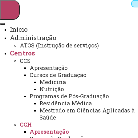
Início
Administração
Pesquisar
ATOS (Instrução de serviços)
Centros
CCS
Webmail
Sistemas
Telefones
Apresentação
Cursos de Graduação
Arquivo Virtual
Campus
Medicina
Nutrição
Programas de Pós-Graduação
Residência Médica
Mestrado em Ciências Aplicadas à
Saúde
CCH - CENTRO DE CIÊNCIAS
CCH
HUMANAS
Apresentação