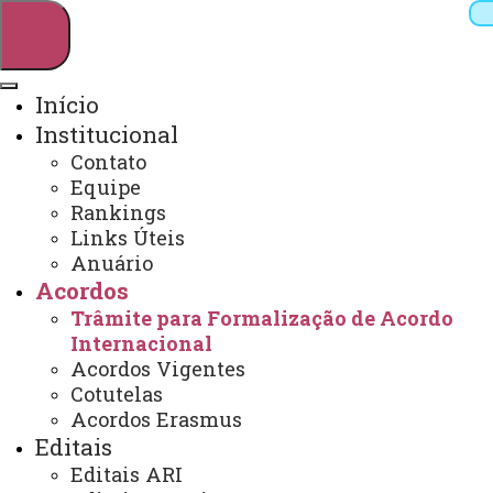
Início
Institucional
Pesquisar
Contato
Equipe
Rankings
Links Úteis
Webmail
Sistemas
Telefones
Anuário
Arquivo Virtual
Campus
Acordos
Trâmite para Formalização de Acordo
Internacional
Acordos Vigentes
Cotutelas
Acordos Erasmus
Trâmite para Formalização de
Editais
Acordo Internacional
Editais ARI