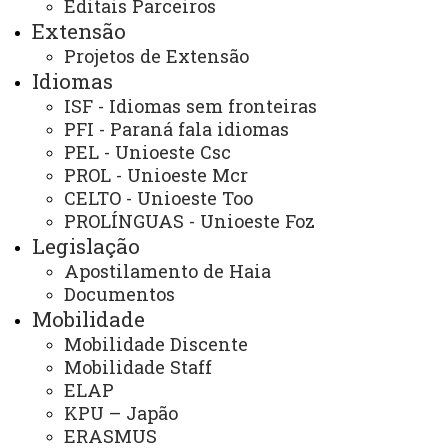
Editais Parceiros
Extensão
Projetos de Extensão
Internacionalizar é se posicionar no mundo e
Idiomas
ampliar o desenvolvimento local. As parcerias entre
ISF - Idiomas sem fronteiras
instituições de ensino superior de diversos países são um
PFI - Paraná fala idiomas
dos resultados mais festejados da internacionalização.
PEL - Unioeste Csc
Não só estimula trocas de conhecimentos, mas também
PROL - Unioeste Mcr
CELTO - Unioeste Too
fortalecem projetos e ampliam sua divulgação, levando a
PROLÍNGUAS - Unioeste Foz
um maior número de citação dos
papers
. Dessa forma,
Legislação
eles produzem mais impacto e, por consequência,
Apostilamento de Haia
colocam as universidades em posições de relevância.
Documentos
Mobilidade
INSTRUÇÃO DE SERVIÇO Nº 001/2026-GRE
Mobilidade Discente
- Instrui sobre os procedimentos para a solicitação e
Mobilidade Staff
celebração de Acordos internacionais na Unioeste.
ELAP
KPU – Japão
Termo de Cooperação Geral:
ERASMUS