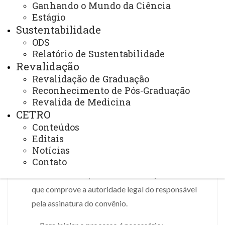
Ganhando o Mundo da Ciência
Atualmente, o processo para a celebração de um
Estágio
acordo internacional está mais ágil e menos burocrático.
Sustentabilidade
Porém, alguns documentos são essenciais, a saber:
ODS
Relatório de Sustentabilidade
Formulário de Trâmite para Formalização de
Revalidação
Convênio Internacional;
Revalidação de Graduação
Reconhecimento de Pós-Graduação
Anuência Institucional da Unioeste;
Revalida de Medicina
Modelo de convênio preenchido, podendo ser o da
CETRO
Unioeste (com ou sem alterações) ou o da
Conteúdos
instituição estrangeira;
Editais
Estatuto de Constituição (by-law) da instituição
Notícias
Contato
estrangeira;
Termo de Posse (term of investiture) ou documento
que comprove a autoridade legal do responsável
pela assinatura do convênio.