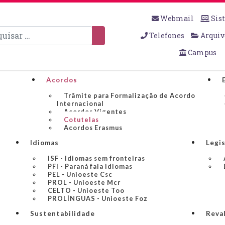
Webmail
Sis
sar
Telefones
Arquiv
Campus
Acordos
Trâmite para Formalização de Acordo
Internacional
Acordos Vigentes
Cotutelas
Acordos Erasmus
Idiomas
Legi
ISF - Idiomas sem fronteiras
PFI - Paraná fala idiomas
PEL - Unioeste Csc
PROL - Unioeste Mcr
CELTO - Unioeste Too
PROLÍNGUAS - Unioeste Foz
Sustentabilidade
Reva