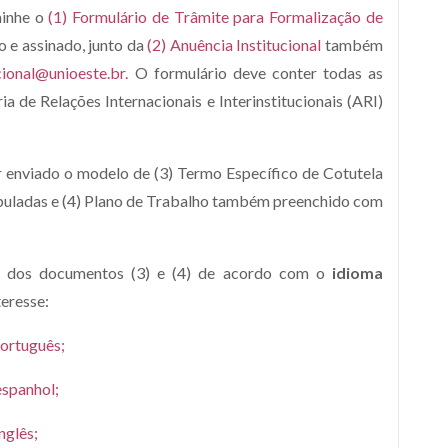
minhe o
(1) Formulário de Trâmite para Formalização de
 e assinado, junto da
(2) Anuência Institucional
também
cional@unioeste.br
.
O formulário deve conter todas as
a de Relações Internacionais e Interinstitucionais (ARI)
r enviado o modelo de (3) Termo Específico de Cotutela
ipuladas e (4) Plano de Trabalho também preenchido com
s dos documentos (3) e (4) de acordo com o
idioma
teresse:
português;
espanhol;
nglês;