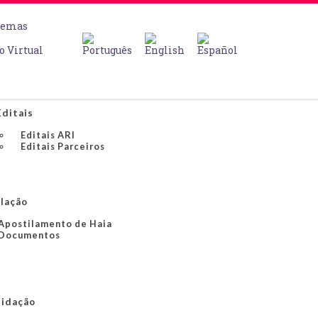
temas
o Virtual
Editais
Editais ARI
Editais Parceiros
slação
Apostilamento de Haia
Documentos
lidação